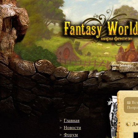
📖 Вс
Попро
Главная
Дж
Новости
Форум