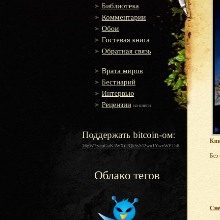
Библиотека
Комментарии
Обои
Гостевая книга
Обратная связь
Врата миров
Бестиарий
Интервью
Рецензии
на книги
Поддержать bitcoin-ом:
Кни
16gW7zamGuK4WXiUQk5s542wu1YwyWFLh6
Без
Облако тегов
Сне