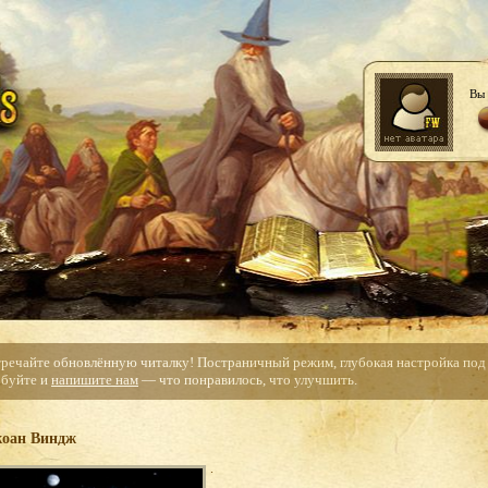
Вы 
тречайте обновлённую читалку! Постраничный режим, глубокая настройка под с
буйте и
напишите нам
— что понравилось, что улучшить.
оан Виндж
.