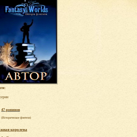
ги:
 серии
47 ронинов
(Историческое фэнтези)
жная королева