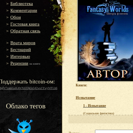
Библиотека
Комментарии
Обои
Гостевая книга
Обратная связь
Врата миров
Бестиарий
Интервью
Рецензии
на книги
Поддержать bitcoin-ом:
Книги:
16gW7zamGuK4WXiUQk5s542wu1YwyWFLh6
Испытание
Облако тегов
1 - Испытание
(Социальная фантастика)