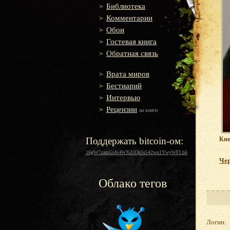
Библиотека
Комментарии
Обои
Гостевая книга
Обратная связь
Врата миров
Бестиарий
Интервью
Рецензии
на книги
Поддержать bitcoin-ом:
Кни
16gW7zamGuK4WXiUQk5s542wu1YwyWFLh6
Чер
Облако тегов
Логин: