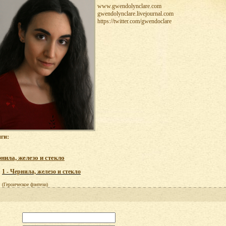
www.gwendolynclare.com
gwendolynclare.livejournal.com
https://twitter.com/gwendoclare
ги:
нила, железо и стекло
1 - Чернила, железо и стекло
(Героическое фэнтези)