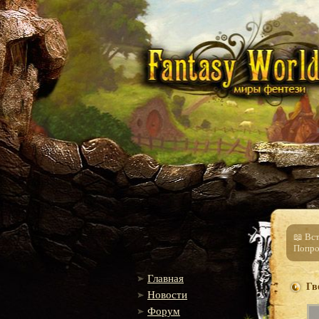
📖 Вс
Попро
Главная
Гв
Новости
Форум