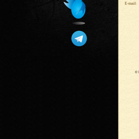
E-mail:
© 