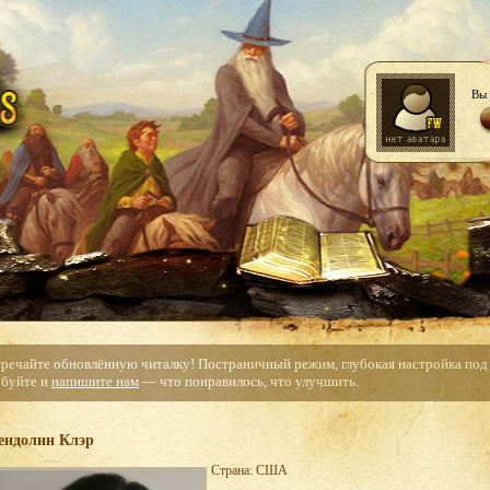
Вы 
тречайте обновлённую читалку! Постраничный режим, глубокая настройка под с
буйте и
напишите нам
— что понравилось, что улучшить.
ендолин Клэр
Страна: США