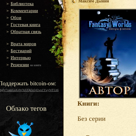
Максим Дынин
Библиотека
Комментарии
Обои
Гостевая книга
Обратная связь
Врата миров
Бестиарий
Интервью
Рецензии
на книги
Поддержать bitcoin-ом:
16gW7zamGuK4WXiUQk5s542wu1YwyWFLh6
Книги:
Облако тегов
Без серии