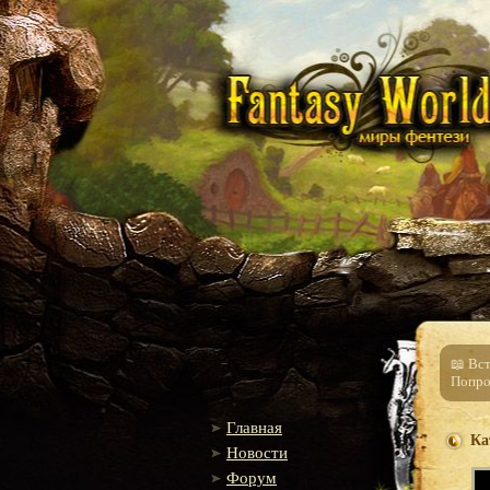
📖 Вс
Попро
Главная
Ка
Новости
Форум