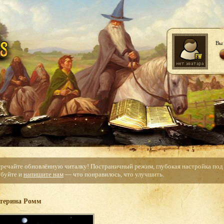
Вы 
тречайте обновлённую читалку! Постраничный режим, глубокая настройка под с
буйте и
напишите нам
— что понравилось, что улучшить.
терина Ромм