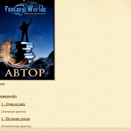
ги:
ориендейл
1 - Одна из них
(Эпическое фэнтези)
2 - По краю земли
(Романтическое фэнтези)