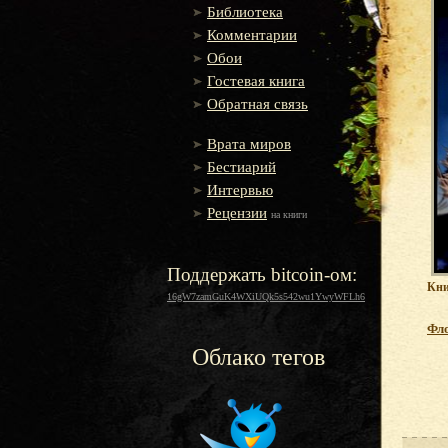
Библиотека
Комментарии
Обои
Гостевая книга
Обратная связь
Врата миров
Бестиарий
Интервью
Рецензии
на книги
Поддержать bitcoin-ом:
Кни
16gW7zamGuK4WXiUQk5s542wu1YwyWFLh6
Фл
Облако тегов