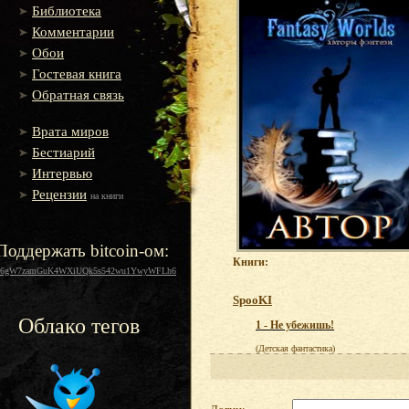
Библиотека
Комментарии
Обои
Гостевая книга
Обратная связь
Врата миров
Бестиарий
Интервью
Рецензии
на книги
Поддержать bitcoin-ом:
Книги:
16gW7zamGuK4WXiUQk5s542wu1YwyWFLh6
SpooKI
Облако тегов
1 - Не убежишь!
(Детская фантастика)