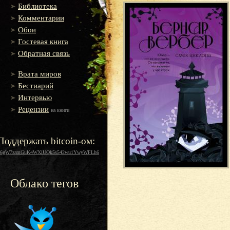
Библиотека
Комментарии
Обои
Гостевая книга
Обратная связь
Врата миров
Бестиарий
Интервью
Рецензии
на книги
Поддержать bitcoin-ом:
16gW7zamGuK4WXiUQk5s542wu1YwyWFLh6
Облако тегов