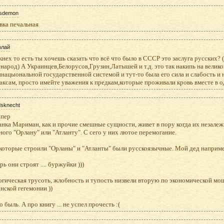
sdemon
вка печальная
олай
нех то есть ты хочешь сказать что всё что было в СССР это заслуга русских?
 народ) А Украинцев,Белорусов,Грузин,Латышей и т.д. это так накипь на вели
нацыональной государственной системой и тут-то была его сила и слабость и н
аксам, просто имейте уважения к предкам,которые проживали кровь вместе в о
sknecht
рпер
нка Мариман, как и прочие смешные сущности, живет в пору когда их незалеж
ого "Орлану" или "Атланту". С сего у них лютое перемогание.
которые строили "Орланы" и "Атланты" были русскоязычные. Мой дед наприме
рь они строят .... буржуйки )))
гическая трусоть, жлобность и тупость низвели вторую по экономической мо
нской гегемонии ))
о быль. А про книгу ... не успел прочесть :(