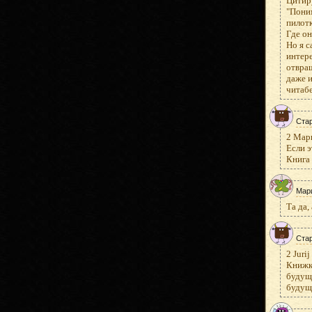
Цитир
"Поним
пилотк
Где он
Но я с
интере
отвращ
даже и
читабе
Ста
2 Мар
Если э
Книга 
Мар
Та да,
Ста
2 Jurij
Книжку
будущ
будущ