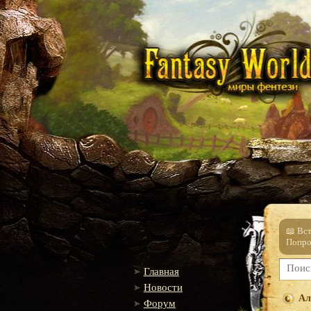
📖 Вс
Попро
Главная
Новости
Ал
Форум