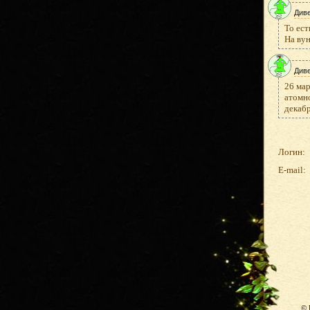
Див
То ест
На вун
Див
26 мар
атомно
декабр
Логин:
E-mail:
© 