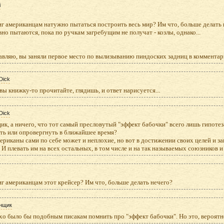
i
г американцам натужно пытаться построить весь мир? Им что, больше делать 
вно пытаются, пока по ручкам загребущим не получат - козлы, однако...
вляю, вы заняли первое место по вылизыванию пиндоских задниц в комментария
Dick
а вы книжку-то прочитайте, глядишь, и ответ нарисуется...
Dick
к, а ничего, что тот самый пресловутый "эффект бабочки" всего лишь гипотез
ть или опровергнуть в ближайшее время?
мериканы сами по себе может и неплохие, но вот в достижении своих целей и 
. И плевать им на всех остальных, в том числе и на так называемых союзников и
г американцам этот крейсер? Им что, больше делать нечего?
нщик
о было бы подобным писакам помнить про "эффект бабочки". Но это, вероятно,