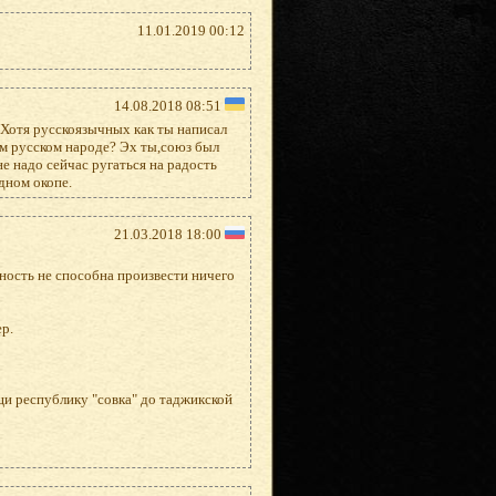
11.01.2019 00:12
14.08.2018 08:51
 (Хотя русскоязычных как ты написал
ком русском народе? Эх ты,союз был
е надо сейчас ругаться на радость
дном окопе.
21.03.2018 18:00
ность не способна произвести ничего
р.
щи республику "совка" до таджикской