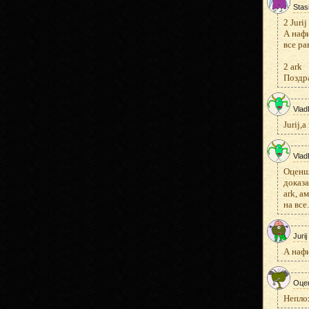
Stas
2 Jurij
А нафи
все ра
2 ark
Поздра
Vlad
Jurij,
Vlad
Оценщи
доказа
ark, а
на все
Jurij
А нафи
Оце
Неплох