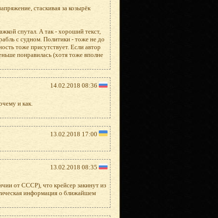
апряжение, стаскивая за козырёк
жкой спутал. А так - хороший текст,
рабль с судном. Политики - тоже не до
ность тоже присутствует. Если автор
еньше понравилась (хотя тоже вполне
14.02.2018 08:36
очему и как.
13.02.2018 17:00
13.02.2018 08:35
чии от СССР), что крейсер закинут из
егическая информация о ближайшем