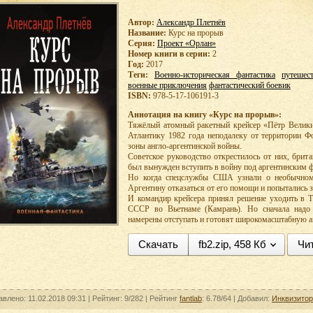
Автор:
Александр Плетнёв
Название:
Курс на прорыв
Серия:
Проект «Орлан»
Номер книги в серии:
2
Год:
2017
Теги:
Военно-историческая фантастика
путешес
военные приключения
фантастический боевик
ISBN:
978-5-17-106191-3
Аннотация на книгу «Курс на прорыв»:
Тяжёлый атомный ракетный крейсер «Пётр Велик
Атлантику 1982 года неподалеку от территории Ф
зоны англо-аргентинской войны.
Советское руководство открестилось от них, брит
был вынужден вступить в войну под аргентинским 
Но когда спецслужбы США узнали о необычном
Аргентину отказаться от его помощи и попытались з
И командир крейсера принял решение уходить в 
СССР во Вьетнаме (Камрань). Но сначала надо 
намерены отступать и готовят широкомасштабную а
Скачать
fb2.zip, 458 Кб
Чи
авлено: 11.02.2018 09:31 |
Рейтинг:
9/282
| Рейтинг
fantlab
: 6.78/64
| Добавил:
Инквизитор