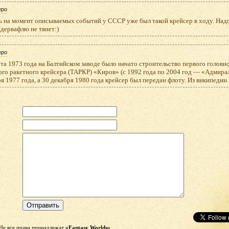
еро
ь на момент описываемых событий у СССР уже был такой крейсер в ходу. Надо
дервафлю не тянет:)
еро
та 1973 года на Балтийском заводе было начато строительство первого головн
го ракетного крейсера (ТАРКР) «Киров» (с 1992 года по 2004 год — «Адмирал
я 1977 года, а 30 декабря 1980 года крейсер был передан флоту. Из википедии.
Не все права принадлежат
«Fantasy Worlds»