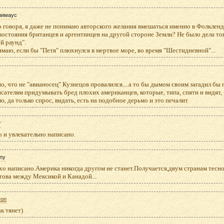
нимаус
 говоря, я даже не понимаю авторского желания вмешаться именно в Фолкленд
остояния британцев и аргентинцев на другой стороне Земли? Не было дела тогд
й раунд".
маю, если бы "Петя" плюхнулся в мертвое море, во время "Шестидневной"...
, что не "авианосец" Кузнецов провалился....а то бы дымом своим загадил бы 
сателям придумывать бред плохих американцев, которые, типа, спяти и видят,
о, да только спрос, видать, есть на подобное дерьмо и это печалит
г
 и увлекательно написано.
ny
о написано.Америка никогда другом не станет.Получается,двум странам тесн
това между Мексикой и Канадой...
ron
к тянет)