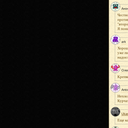
Ано
Честно
против
"второ
Я пони
ark
Хорошо
уже пи
надоел
Оле
Крепко
Anto
Неплох
Курча
Uka
Еще ка