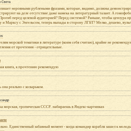
н Света
 пишет неровными рублеными фразами, которые, видимо, должны демонстриро
трируют на деле отсутствие даже намека на литературный талант. А гомофоб
 Прогиб перед целевой аудиторией? Перед системой? Раньше, чтобы цензура п
 и Марксу с Энгельсом, теперь выпады в сторону ЛГБТ? Мелко, дешево, вульг
ps
лям морской тематики в литературе (коим себя считаю), крайне не рекомендую
ления от прочтения - отрицательные.
н
ая книга, к прочтению рекомендую
ь она реально с козырьком.
ксандр
а морская, тропическая СССР.. набираешь в Яндекс-картинках
ante
ьно. Единственный забавный момент - когда командир корабля зашел к молоды