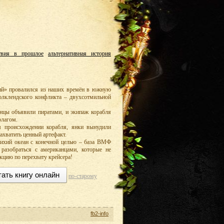
твия в прошлое
альтернативная история
ий» провалился из наших времён в южную
олклендского конфликта – двухсотмильной
анцы объявили пиратами, и экипаж корабля
флагом.
 происхождении корабля, янки вынудили
ахватить ценный артефакт.
Тихий океан с конечной целью – база ВМФ
разобраться с американцами, которые не
кцию по перехвату крейсера!
тать книгу онлайн
по-старому
fb2-info