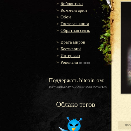
Библиотека
Комментарии
Обои
Гостевая книга
Обратная связь
Врата миров
Бестиарий
Интервью
Рецензии
на книги
Поддержать bitcoin-ом:
16gW7zamGuK4WXiUQk5s542wu1YwyWFLh6
Облако тегов
Доб