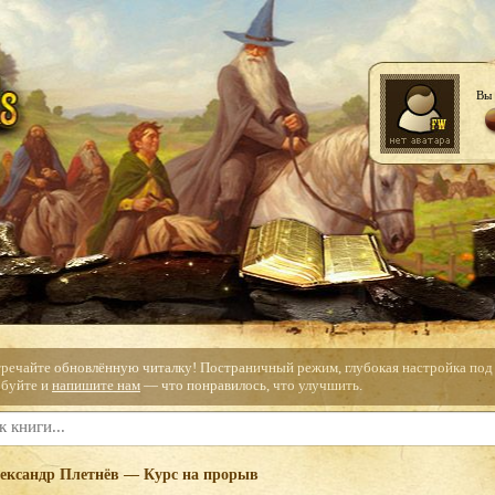
Вы 
тречайте обновлённую читалку! Постраничный режим, глубокая настройка под с
буйте и
напишите нам
— что понравилось, что улучшить.
ександр Плетнёв — Курс на прорыв