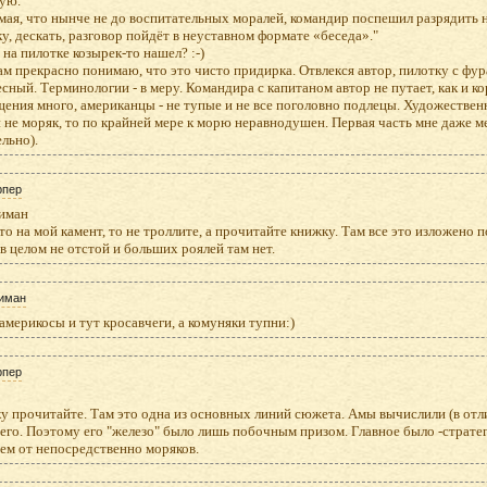
ую.
ая, что нынче не до воспитательных моралей, командир поспешил разрядить н
у, дескать, разговор пойдёт в неуставном формате «беседа»."
 на пилотке козырек-то нашел? :-)
ам прекрасно понимаю, что это чисто придирка. Отвлекся автор, пилотку с фура
сный. Терминологии - в меру. Командира с капитаном автор не путает, как и ко
ения много, американцы - не тупые и не все поголовно подлецы. Художествен
 не моряк, то по крайней мере к морю неравнодушен. Первая часть мне даже м
льно).
рпер
иман
то на мой камент, то не троллите, а прочитайте книжку. Там все это изложено п
в целом не отстой и больших роялей там нет.
иман
 америкосы и тут кросавчеги, а комуняки тупни:)
рпер
 прочитайте. Там это одна из основных линий сюжета. Амы вычислили (в отли
его. Поэтому его "железо" было лишь побочным призом. Главное было -страт
ем от непосредственно моряков.