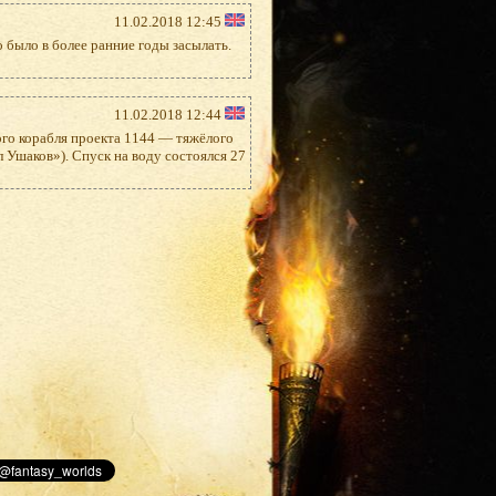
11.02.2018 12:45
 было в более ранние годы засылать.
11.02.2018 12:44
ого корабля проекта 1144 — тяжёлого
 Ушаков»). Спуск на воду состоялся 27