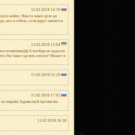
12.02.2018 14:19
скую войну. Нам-то какое дело до
а, нет и сейчас, если вдруг начнется
12.02.2018 12:04
пол-атлантики)))) А вообще не надоело
 что бы такое сделать плохое! Может и
11.02.2018 22:16
11.02.2018 17:02
о на шарике.Здравствуй пролив им
11.02.2018 16:38