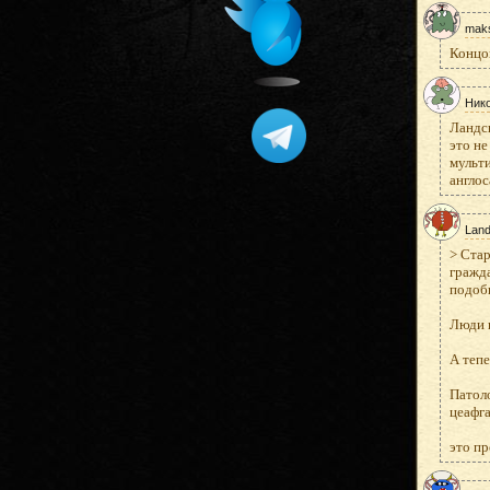
mak
Концо
Ник
Ландск
это не
мульти
англос
Land
> Ста
гражда
подобн
Люди 
А тепе
Патоло
цеафга
это пр