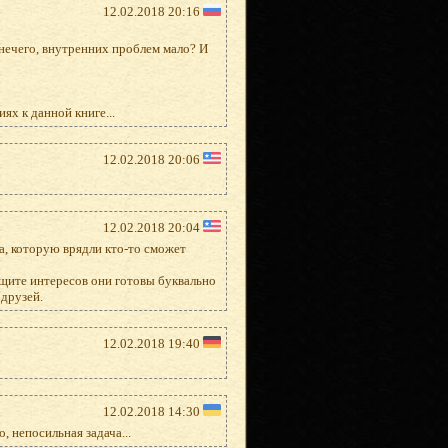
12.02.2018 20:16
нечего, внутренних проблем мало? И
х к данной книге...
12.02.2018 20:06
12.02.2018 20:04
а, которую врядли кто-то сможет
защите интересов они готовы буквально
 друзей.
12.02.2018 19:40
12.02.2018 14:30
 непосильная задача...