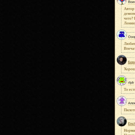
Вои
Автор
демонс
чего?
Ленину
Ooo
Любите
Впечат
Бор
Хорош
rfpfr
То ест
Але
Пилотк
Ench
Нормал