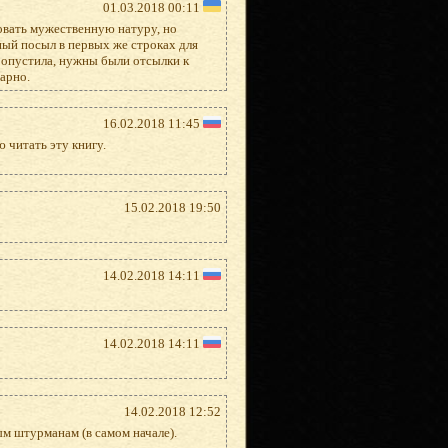
01.03.2018 00:11
вать мужественную натуру, но
ный посыл в первых же строках для
ропустила, нужны были отсылки к
арно.
16.02.2018 11:45
 читать эту книгу.
15.02.2018 19:50
14.02.2018 14:11
14.02.2018 14:11
14.02.2018 12:52
м штурманам (в самом начале).