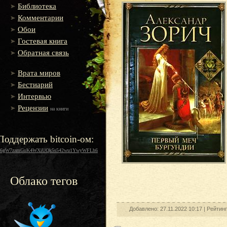
Библиотека
Комментарии
Обои
Гостевая книга
Обратная связь
Врата миров
Бестиарий
Интервью
Рецензии
на книги
Поддержать bitcoin-ом:
16gW7zamGuK4WXiUQk5s542wu1YwyWFLh6
Облако тегов
Добавлено: 27.11.2022 10:17 |
Рейтин