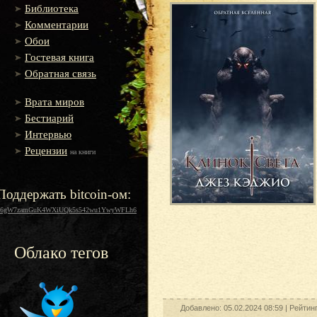
Библиотека
Комментарии
Обои
Гостевая книга
Обратная связь
Врата миров
Бестиарий
Интервью
Рецензии
на книги
Поддержать bitcoin-ом:
16gW7zamGuK4WXiUQk5s542wu1YwyWFLh6
Облако тегов
Добавлено: 05.02.2024 08:59 |
Рейтинг