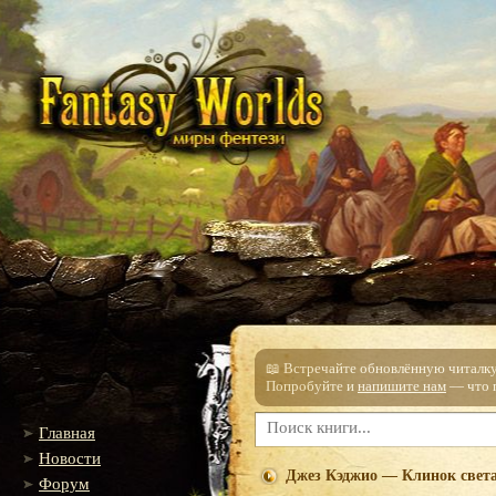
📖 Встречайте обновлённую читалку!
Попробуйте и
напишите нам
— что п
Главная
Новости
Джез Кэджио — Клинок света
Форум