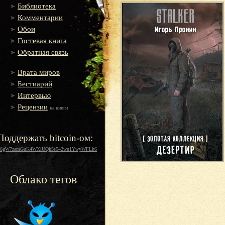
Библиотека
Комментарии
Обои
Гостевая книга
Обратная связь
Врата миров
Бестиарий
Интервью
Рецензии
на книги
Поддержать bitcoin-ом:
16gW7zamGuK4WXiUQk5s542wu1YwyWFLh6
Облако тегов