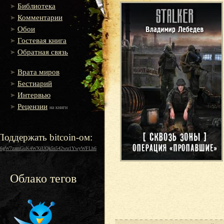
Библиотека
Комментарии
Обои
Гостевая книга
Обратная связь
Врата миров
Бестиарий
Интервью
Рецензии
на книги
Поддержать bitcoin-ом:
16gW7zamGuK4WXiUQk5s542wu1YwyWFLh6
Облако тегов