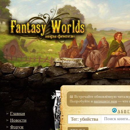
📖 Встречайте обновлённую читалку!
Попробуйте и
напишите нам
— что п
А
Б
В
Г
Главная
Тег: убийства
Новости
Форум