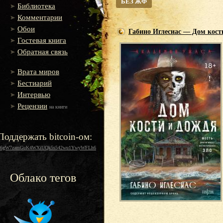
БЕЗ ЖФ
Библиотека
Комментарии
Обои
Габино Иглесиас — Дом кост
Гостевая книга
Обратная связь
Врата миров
Бестиарий
Интервью
Рецензии
на книги
Поддержать bitcoin-ом:
16gW7zamGuK4WXiUQk5s542wu1YwyWFLh6
Облако тегов