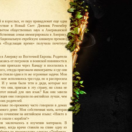
й и взрослых, ее перу принадлежит еще одна
ествие в Новый Свет: Дневник Ремембер
ветом общественных наук и Американской
собственная семья иммигрировала в Америку,
а Национальную еврейскую книжную премию)
га «Подслащая время» получила почетную
 в Америку из Восточной Европы. Родители
пасаясь от погромов и воинской повинности в
 они приехали через Канаду и поселились в
ого, откуда приезжали иммигранты и где они
ми стояли одни и те же огромные задачи. Мои
мне исполнилось три года, но я расспросила
. И у меня были тети и дяди, которые все
то они, приехав в эту страну, ни слова не
 этот новый для них язык? Как они завели
есяцев они говорили по-английски лучше, чем
моих родителей.
 языке по-прежнему часто говорили в домах
много денег. Моя собственная мать, которая
 за сочинение на английском языке: «Никто в
ы сошли с корабля!»
ня заключалось в изучении материала. В
ку, когда врачи ставили на спине одну из
абрике по производству одежды «Трайэнгл»,