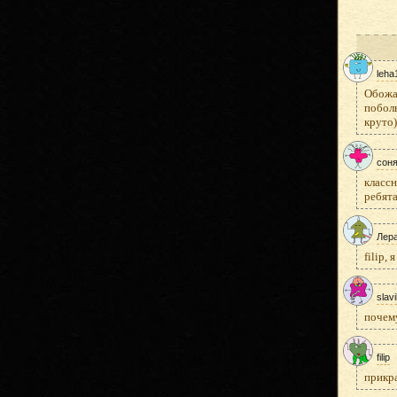
leha
Обожаю
поболь
круто)
сон
классн
ребята
Лер
filip,
slav
почему
filip
прикр