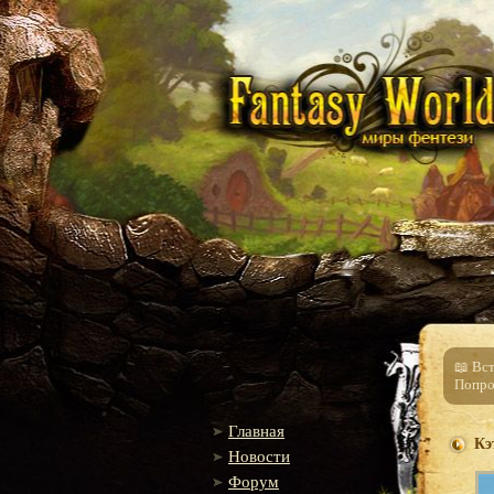
📖 Вс
Попро
Главная
Кэ
Новости
Форум