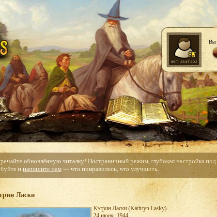
Вы 
тречайте обновлённую читалку! Постраничный режим, глубокая настройка под с
буйте и
напишите нам
— что понравилось, что улучшить.
трин Ласки
Кэтрин Ласки (Kathryn Lasky)
24 июня, 1944