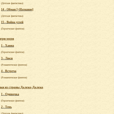
(Детская фантастика)
14 - Обман [=Изгнание]
(Детская фантастика)
15 - Война углей
(Героическое фэнтези)
ери моря
1 - Ханна
(Героическое фэнтези)
3 - Люси
(Романтическое фэнтези)
4 - Встреча
(Романтическое фэнтези)
ки из страны Далеко-Далеко
1 - Одиночка
(Героическое фэнтези)
2 - Тень
(Детская фантастика)