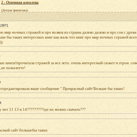
2 - Огненная королева
(Детская фантастика)
13971
 мир ночных стражей и про волков из страны далеко далеко и про сов с древа
ше бы таких интересных книг как жаль что книг про мир ночных стражей все
))
я
ые книги!прочитала стражей за все лето. очень интересный сюжет и герои. сов
,не пожалеете!
а
 я отредактировала ваше сообщение " Прекрасный сайт!Больше бы таких!
ik
 нет 11 13 и 14?????????где их можно скачать???
асный сайт большебы таких