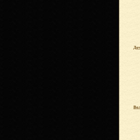
Доч
Вол