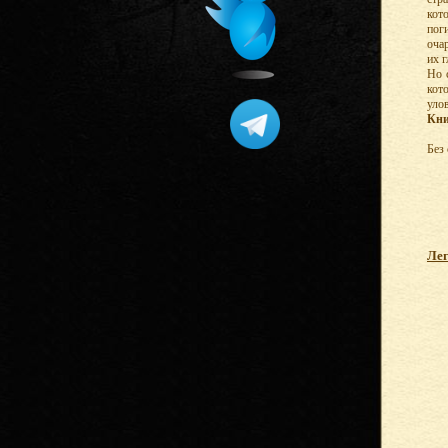
кот
пог
оча
их г
Но 
кот
уло
Кни
Без
Лег