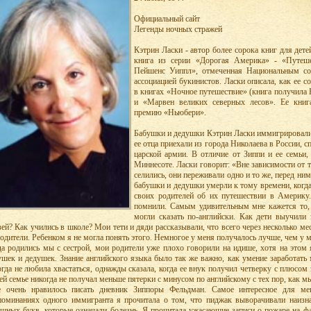
Официальный сайт
Легенды ночных стражей
Кэтрин Ласки - автор более сорока книг для дете
книга из серии «Дорогая Америка» - «Путеш
Пейшенс Уиппл», отмеченная Национальным со
ассоциацией букинистов. Ласки описала, как ее 
в книгах «Ночное путешествие» (книга получил
и «Марвен великих северных лесов». Ее кни
премию «Ньюбери».
Бабушки и дедушки Кэтрин Ласки иммигрировали
ее отца приехали из города Николаева в России, с
царской армии. В отличие от Зиппи и ее семьи,
Миннесоте. Ласки говорит: «Вне зависимости от т
селились, они переживали одно и то же, перед ни
бабушки и дедушки умерли к тому времени, когда 
своих родителей об их путешествии в Америку
помнили. Самым удивительным мне кажется то, ч
могли сказать по-английски. Как дети выучили
зей? Как учились в школе? Мои тети и дяди рассказывали, что всего через несколько м
родители. Ребенком я не могла понять этого. Немногое у меня получалось лучше, чем у 
да родились мы с сестрой, мои родители уже плохо говорили на идише, хотя на этом
ушек и дедушек. Знание английского языка было так же важно, как умение заработать 
огда не любила хвастаться, однажды сказала, когда ее внук получил четверку с плюсом
ей семье никогда не получал меньше пятерки с минусом по английскому с тех пор, как м
 очень нравилось писать дневник Зиппоры Фельдман. Самое интересное для ме
поминаниях одного иммигранта я прочитала о том, что пиджак выворачивали наизнан
ашных букв, которые означали болезнь. Я прочитала ужасающие записи о пожаре на ф