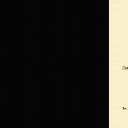
Лош
Зат