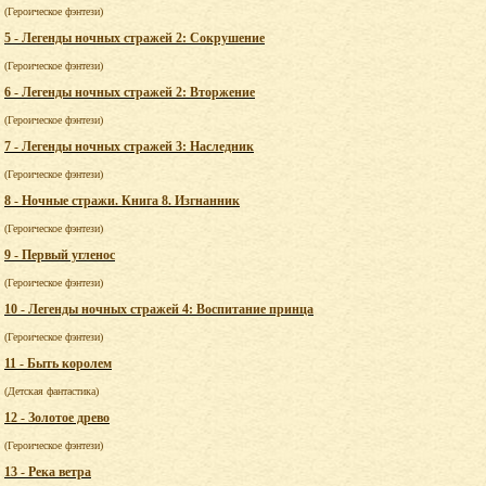
(Героическое фэнтези)
5 - Легенды ночных стражей 2: Сокрушение
(Героическое фэнтези)
6 - Легенды ночных стражей 2: Вторжение
(Героическое фэнтези)
7 - Легенды ночных стражей 3: Наследник
(Героическое фэнтези)
8 - Ночные стражи. Книга 8. Изгнанник
(Героическое фэнтези)
9 - Первый угленос
(Героическое фэнтези)
10 - Легенды ночных стражей 4: Воспитание принца
(Героическое фэнтези)
11 - Быть королем
(Детская фантастика)
12 - Золотое древо
(Героическое фэнтези)
13 - Река ветра