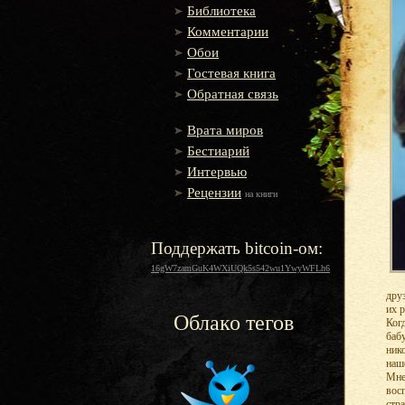
Библиотека
Комментарии
Обои
Гостевая книга
Обратная связь
Врата миров
Бестиарий
Интервью
Рецензии
на книги
Поддержать bitcoin-ом:
16gW7zamGuK4WXiUQk5s542wu1YwyWFLh6
дру
их 
Облако тегов
Ког
баб
ник
наш
Мне
вос
стр