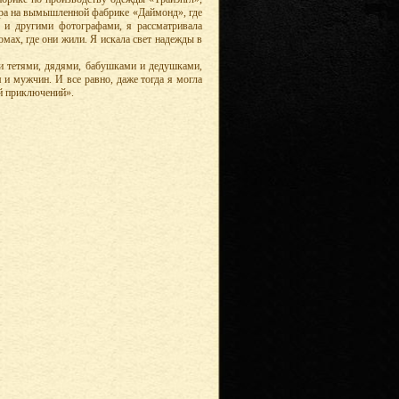
жара на вымышленной фабрике «Даймонд», где
 и другими фотографами, я рассматривала
мах, где они жили. Я искала свет надежды в
ми тетями, дядями, бабушками и дедушками,
 и мужчин. И все равно, даже тогда я могла
ей приключений».