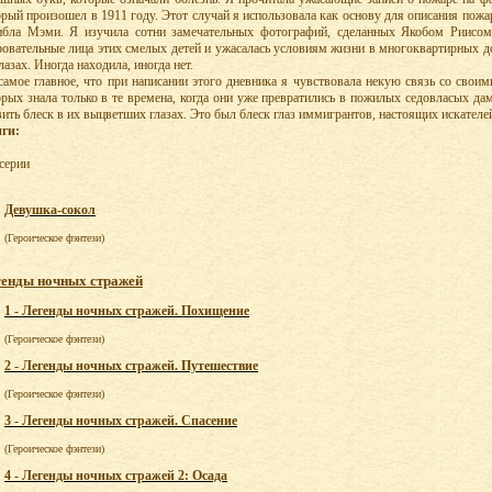
орый произошел в 1911 году. Этот случай я использовала как основу для описания по
ибла Мэми. Я изучила сотни замечательных фотографий, сделанных Якобом Риисом
ровательные лица этих смелых детей и ужасалась условиям жизни в многоквартирных до
лазах. Иногда находила, иногда нет.
самое главное, что при написании этого дневника я чувствовала некую связь со свои
орых знала только в те времена, когда они уже превратились в пожилых седовласых дам
вить блеск в их выцветших глазах. Это был блеск глаз иммигрантов, настоящих искател
ги:
 серии
Девушка-сокол
(Героическое фэнтези)
енды ночных стражей
1 - Легенды ночных стражей. Похищение
(Героическое фэнтези)
2 - Легенды ночных стражей. Путешествие
(Героическое фэнтези)
3 - Легенды ночных стражей. Спасение
(Героическое фэнтези)
4 - Легенды ночных стражей 2: Осада