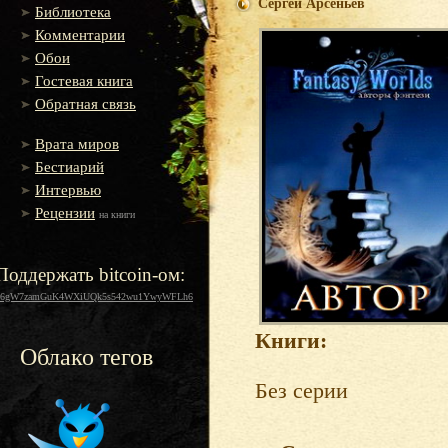
Сергей Арсеньев
Библиотека
Комментарии
Обои
Гостевая книга
Обратная связь
Врата миров
Бестиарий
Интервью
Рецензии
на книги
Поддержать bitcoin-ом:
16gW7zamGuK4WXiUQk5s542wu1YwyWFLh6
Книги:
Облако тегов
Без серии