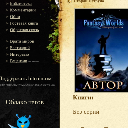
Стефан Петручо
Библиотека
Комментарии
Обои
Гостевая книга
Обратная связь
Врата миров
Бестиарий
Интервью
Рецензии
на книги
Поддержать bitcoin-ом:
16gW7zamGuK4WXiUQk5s542wu1YwyWFLh6
Книги:
Облако тегов
Без серии