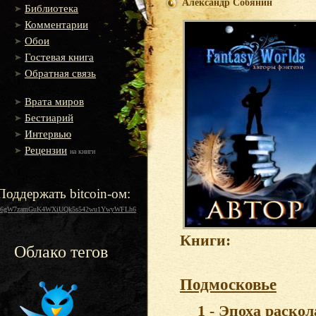
Александр Собянин
Библиотека
Комментарии
Обои
Гостевая книга
Обратная связь
Врата миров
Бестиарий
Интервью
Рецензии
на книги
Поддержать bitcoin-ом:
16gW7zamGuK4WXiUQk5s542wu1YwyWFLh6
Книги:
Облако тегов
Подмосковье
1 - Эпоха раскол