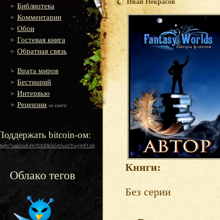
Иван Некрасов
Библиотека
Комментарии
Обои
Гостевая книга
Обратная связь
Врата миров
Бестиарий
Интервью
Рецензии
на книги
Поддержать bitcoin-ом:
16gW7zamGuK4WXiUQk5s542wu1YwyWFLh6
Книги:
Облако тегов
Без серии