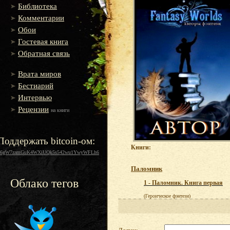
Библиотека
Комментарии
Обои
Гостевая книга
Обратная связь
Врата миров
Бестиарий
Интервью
Рецензии
на книги
Поддержать bitcoin-ом:
Книги:
16gW7zamGuK4WXiUQk5s542wu1YwyWFLh6
Паломник
Облако тегов
1 - Паломник. Книга первая
(Героическое фэнтези)