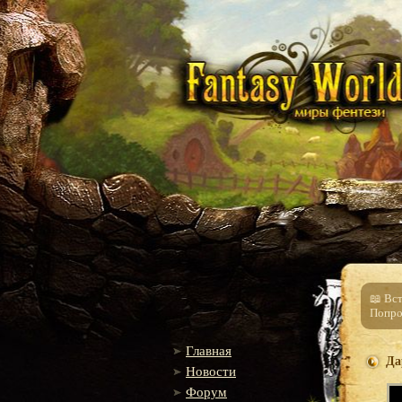
📖 Вс
Попро
Главная
Да
Новости
Форум