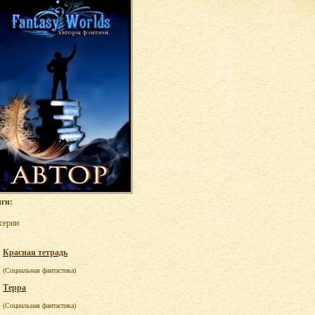
ги:
 серии
Красная тетрадь
(Социальная фантастика)
Терра
(Социальная фантастика)