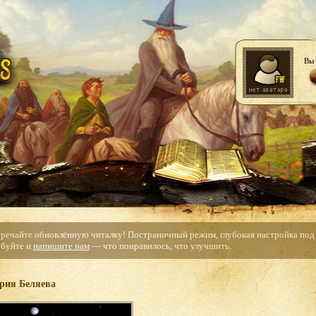
Вы 
тречайте обновлённую читалку! Постраничный режим, глубокая настройка под с
буйте и
напишите нам
— что понравилось, что улучшить.
рия Беляева