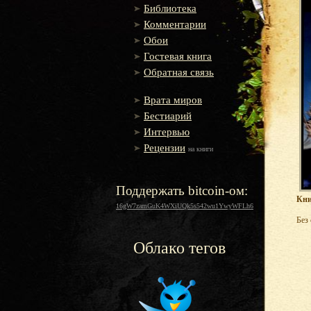
Библиотека
Комментарии
Обои
Гостевая книга
Обратная связь
Врата миров
Бестиарий
Интервью
Рецензии
на книги
Поддержать bitcoin-ом:
Кни
16gW7zamGuK4WXiUQk5s542wu1YwyWFLh6
Без
Облако тегов