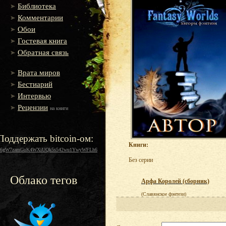
Библиотека
Комментарии
Обои
Гостевая книга
Обратная связь
Врата миров
Бестиарий
Интервью
Рецензии
на книги
Поддержать bitcoin-ом:
Книги:
16gW7zamGuK4WXiUQk5s542wu1YwyWFLh6
Без серии
Облако тегов
Арфа Королей (сборник)
(Славянское фэнтези)