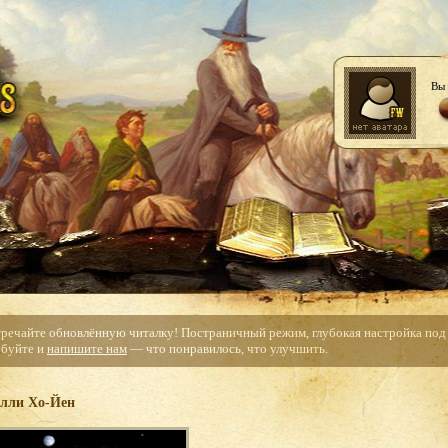
Вы 
тречайте обновлённую читалку! Постраничный режим, глубокая настройка под с
буйте и
напишите нам
— что понравилось, что улучшить.
лли Хо-Йен