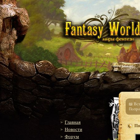
📖 Вс
Попро
Главная
По
Новости
Форум