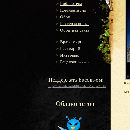
Библиотека
Комментарии
Обои
Гостевая книга
Обратная связь
Врата миров
Бестиарий
Интервью
Рецензии
на книги
Поддержать bitcoin-ом:
Кни
16gW7zamGuK4WXiUQk5s542wu1YwyWFLh6
Без
Облако тегов