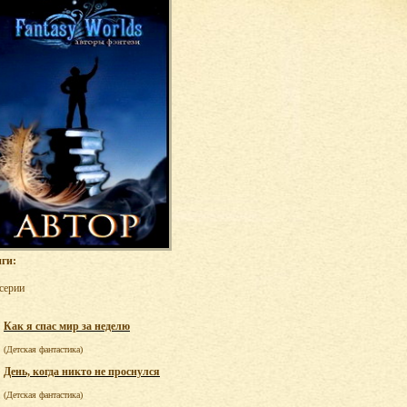
ги:
 серии
Как я спас мир за неделю
(Детская фантастика)
День, когда никто не проснулся
(Детская фантастика)