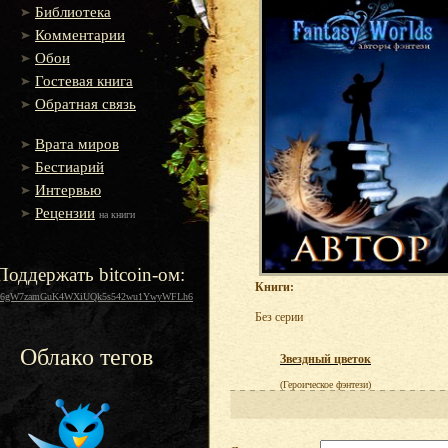
Библиотека
Комментарии
Обои
Гостевая книга
Обратная связь
Врата миров
Бестиарий
Интервью
Рецензии
на книги
Поддержать bitcoin-ом:
Книги:
16gW7zamGuK4WXiUQk5s542wu1YwyWFLh6
Без серии
Облако тегов
Звездный цветок
(Героическое фэнтези)