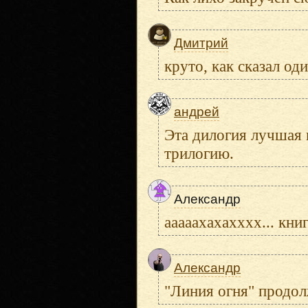
Дмитрий
круто, как сказал од
андрей
Эта дилогия лучшая 
трилогию.
Александр
ааааахахахххх... книг
Александр
"Линия огня" продо