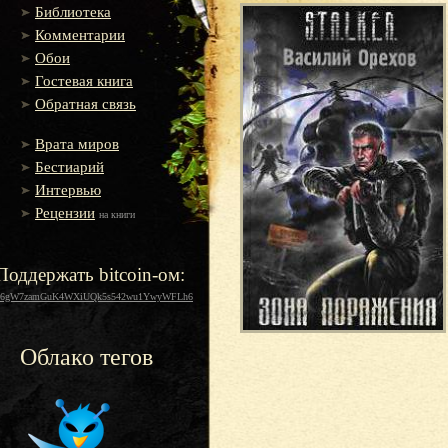
Библиотека
Комментарии
Обои
Гостевая книга
Обратная связь
Врата миров
Бестиарий
Интервью
Рецензии
на книги
Поддержать bitcoin-ом:
16gW7zamGuK4WXiUQk5s542wu1YwyWFLh6
Облако тегов