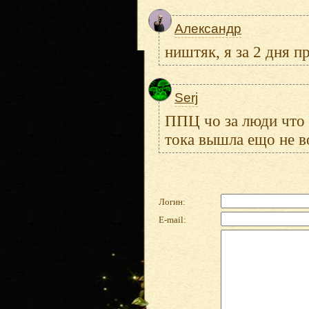
Александр
ништяк, я за 2 дня п
Serj
ППЦ чо за люди что о
тока вышла ещо не во
Логин:
E-mail: