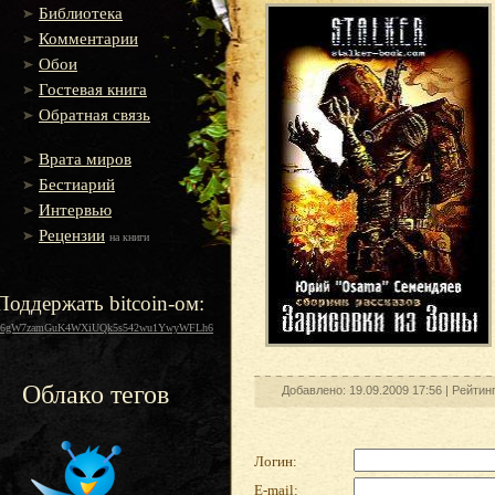
Библиотека
Комментарии
Обои
Гостевая книга
Обратная связь
Врата миров
Бестиарий
Интервью
Рецензии
на книги
Поддержать bitcoin-ом:
16gW7zamGuK4WXiUQk5s542wu1YwyWFLh6
Облако тегов
Добавлено: 19.09.2009 17:56 |
Рейтин
Логин:
E-mail: