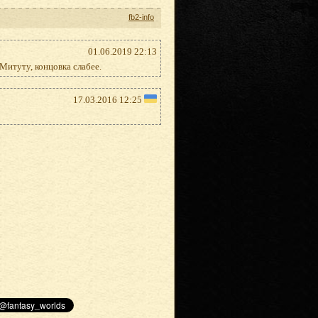
fb2-info
01.06.2019 22:13
 Митуту, концовка слабее.
17.03.2016 12:25