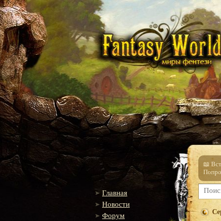
📖 Вс
Попро
Главная
Новости
Се
Форум