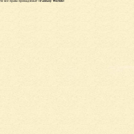
Не все права принадлежат
«Fantasy Worlds»