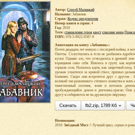
Автор:
Сергей Малицкий
Название:
Забавник
Серия:
Кодекс предсмертия
Номер книги в серии:
4
Год:
2010
Теги:
становление героя
квест
спасение мира
Прикл
ISBN:
978-5-9922-0587-9
Аннотация на книгу «Забавник»:
Почти двадцать лет минуло с последней войны, в ко
Оветты. Схлестнулись и если не разбились вдребе
куски. Однако зло, что угнездилось в древней зем
взращивая само себя. Впилось в грунт, как корен
горькая соль. Налилось ядом, как запретный плод
урожая ухватился за кривой ствол, призвал дальн
ближних. Скоро они встретятся друг с другом - 
великий тан развеянного степного воинства и мать 
таинственный охотник, воин и потомок демона
пробуждающийся демон и девчонка-ураган. Они у
другу и собираются не на дружескую пирушку.
Скачать
fb2.zip, 1789 Кб
Чи
Номинации:
2010:
Звёздный Мост
// Лучший цикл, сериал и ро