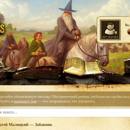
Вы 
тречайте обновлённую читалку! Постраничный режим, глубокая настройка под с
буйте и
напишите нам
— что понравилось, что улучшить.
ргей Малицкий — Забавник