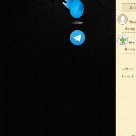
Доб
Viat
Автор 
nekr
Книга 
Логин:
E-mail: