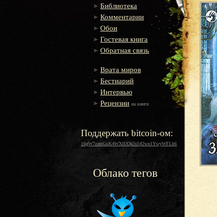
Библиотека
Комментарии
Обои
Гостевая книга
Обратная связь
Врата миров
Бестиарий
Интервью
Рецензии
на книги
Поддержать bitcoin-ом:
16gW7zamGuK4WXiUQk5s542wu1YwyWFLh6
Облако тегов