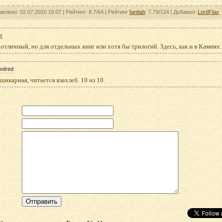
авлено: 02.07.2010 19:07 |
Рейтинг:
8.7/64
| Рейтинг
fantlab
: 7.79/124
| Добавил:
LordFlax
or
отличный, но для отдельных книг или хотя бы трилогий. Здесь, как и в Камнях
odred
шикарная, читается взахлеб. 10 из 10.