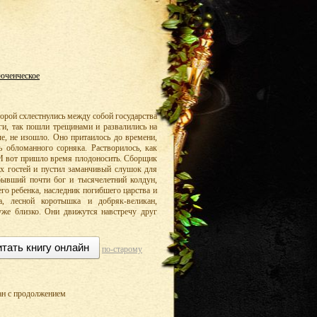
юченческое
торой схлестнулись между собой государства
зги, так пошли трещинами и развалились на
ле, не изошло. Оно притаилось до времени,
ь обломанного сорняка. Растворилось, как
. И вот пришло время плодоносить. Сборщик
их гостей и пустил заманчивый слушок для
бывший почти бог и тысячелетний колдун,
его ребенка, наследник погибшего царства и
, лесной коротышка и добряк-великан,
же близко. Они движутся навстречу друг
тать книгу онлайн
по-старому
ман с продолжением