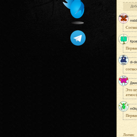
Доба
midd
Соглаш
Кро
Первая
di-d
соглас
Джи
Это шу
атмосф
m0k
Первая
Логин: