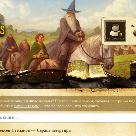
Вы 
тречайте обновлённую читалку! Постраничный режим, глубокая настройка под с
буйте и
напишите нам
— что понравилось, что улучшить.
ексей Степанов — Сердце дезертира