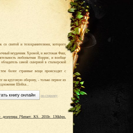
к со свитой и телохранителями, которого
 вечный неудачник Хромой, и жестокая Фаш,
еятельность любопытная Норрис, и вообще
 обладатель самой скверной в сталкерской
тем более странные вещи происходят с
е на круговую оборону, - только первое из
редложение Шейха...
тать книгу онлайн
по-старому
 дезертира [Читает: KS. 2010г. 136kbps.