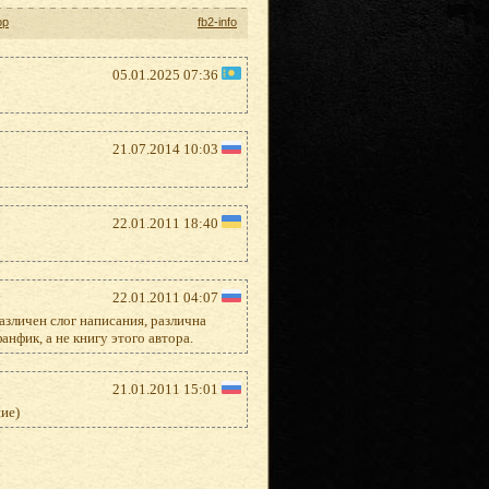
ор
fb2-info
05.01.2025 07:36
21.07.2014 10:03
22.01.2011 18:40
22.01.2011 04:07
азличен слог написания, различна
нфик, а не книгу этого автора.
21.01.2011 15:01
ие)