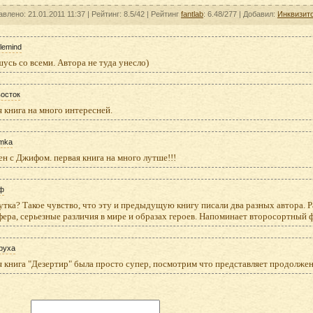
влено: 21.01.2011 11:37 |
Рейтинг:
8.5/42
| Рейтинг
fantlab
: 6.48/277
| Добавил:
Инквизит
lemind
усь со всеми. Автора не туда унесло)
восток
 книга на много интересней.
imka
ен с Джифом. первая книга на много лутше!!!
ф
тка? Такое чувство, что эту и предыдущую книгу писали два разных автора. Р
ера, серьезные различия в мире и образах героев. Напоминает второсортный фа
pyxa
 книга "Дезертир" была просто супер, посмотрим что представляет продолжен