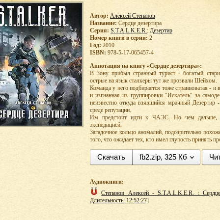
Автор:
Алексей Степанов
Название:
Сердце дезертира
Серия:
S.T.A.L.K.E.R.
:
Дезертир
Номер книги в серии:
2
Год:
2010
ISBN:
978-5-17-065457-4
Аннотация на книгу «Сердце дезертира»:
В Зону прибыл странный турист - богатый стари
острые на язык сталкеры тут же прозвали Шейхом.
Команда у него подбирается тоже странноватая - и
и изгнанная из группировки "Искатель" за самод
неизвестно откуда взявшийся мрачный Дезертир -
среде репутации.
Им предстоит идти к ЧАЭС. Но чем дальше, 
экспедицией.
Загадочное кольцо аномалий, подозрительно похоже
того, что ожидает тех, кто имел глупость принять п
Скачать
fb2.zip, 325 Кб
Чи
Аудиокниги:
Степанов Алексей - S.T.A.L.K.E.R. : Сердце
Длительность: 12:52:27]