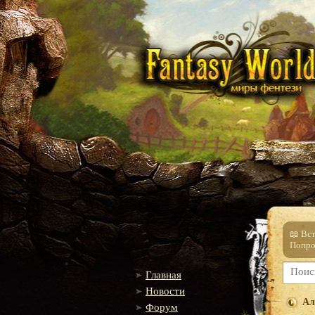
📖 Вс
Попро
Главная
Новости
Ал
Форум