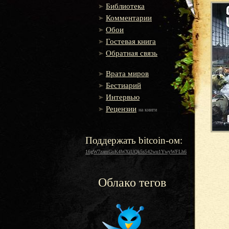
Библиотека
Комментарии
Обои
Гостевая книга
Обратная связь
Врата миров
Бестиарий
Интервью
Рецензии
на книги
Поддержать bitcoin-ом:
16gW7zamGuK4WXiUQk5s542wu1YwyWFLh6
Облако тегов