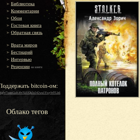
Библиотека
Комментарии
Обои
Гостевая книга
Обратная связь
Врата миров
Бестиарий
Интервью
Рецензии
на книги
Поддержать bitcoin-ом:
16gW7zamGuK4WXiUQk5s542wu1YwyWFLh6
Облако тегов