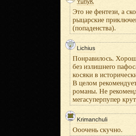
YuriyK
Это не фентези, а с
рыцарские приключен
(попаденства).
Lichius
Понравилось. Хороши
без излишнего пафос
косяки в историческ
В целом рекомендует
романы. Не рекомен
мегасуперпупер крут
Krimanchuli
Ооочень скучно.