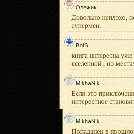
Олежик
Довольно неплохо, н
супермен.
BofS
книга интересна уже
вселенной , но мест
MikhaNik
Если это приключение
интерестное станови
MikhaNik
Попаданец в прошлое