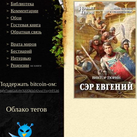
Библиотека
Комментарии
Обои
Гостевая книга
Обратная связь
Врата миров
Бестиарий
Интервью
Рецензии
на книги
Поддержать bitcoin-ом:
16gW7zamGuK4WXiUQk5s542wu1YwyWFLh6
Облако тегов