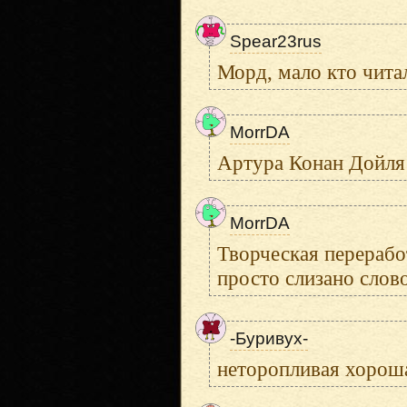
Spear23rus
Морд, мало кто читал
MorrDA
Артура Конан Дойля 
MorrDA
Творческая перерабо
просто слизано слово
-Буривух-
неторопливая хороша