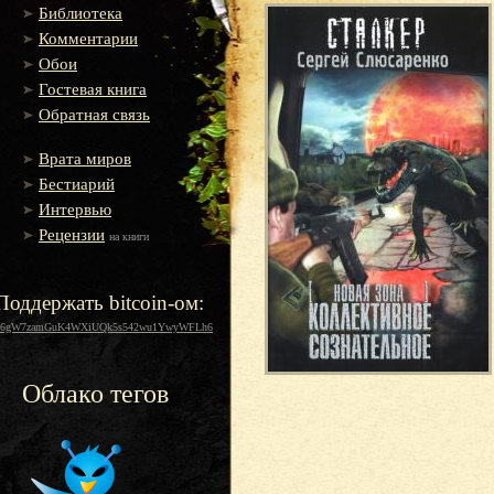
Библиотека
Комментарии
Обои
Гостевая книга
Обратная связь
Врата миров
Бестиарий
Интервью
Рецензии
на книги
Поддержать bitcoin-ом:
16gW7zamGuK4WXiUQk5s542wu1YwyWFLh6
Облако тегов