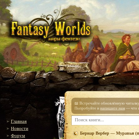
📖 Встречайте обновлённую читалку!
Попробуйте и
напишите нам
— что п
Главная
Новости
Бернар Вербер — Муравьи (п
Форум