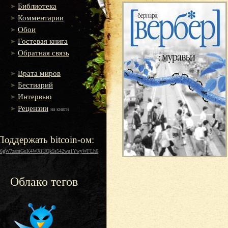
Библиотека
Комментарии
Обои
Гостевая книга
Обратная связь
Врата миров
Бестиарий
Интервью
Рецензии
на книги
Поддержать bitcoin-ом:
16gW7zamGuK4WXiUQk5s542wu1YwyWFLh6
Облако тегов