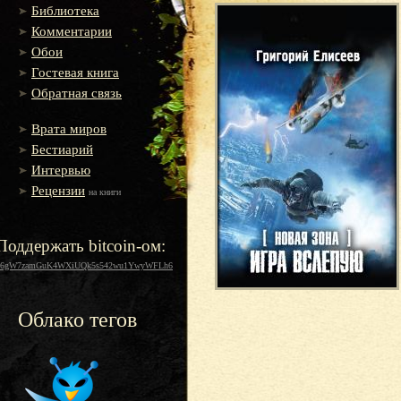
Библиотека
Комментарии
Обои
Гостевая книга
Обратная связь
Врата миров
Бестиарий
Интервью
Рецензии
на книги
Поддержать bitcoin-ом:
16gW7zamGuK4WXiUQk5s542wu1YwyWFLh6
Облако тегов