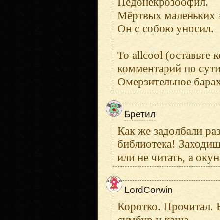
Педонекрозоофил.
Мёртвых маленьких 
Он с собою уносил.
To allcool (оставьте
комментарий по сути,
Омерзительное барахл
Бретил
Как же задолбали ра
библиотека! Заходиш
или не читать, а оку
LordCorwin
Коротко. Прочитал. 
сумбур и каша.