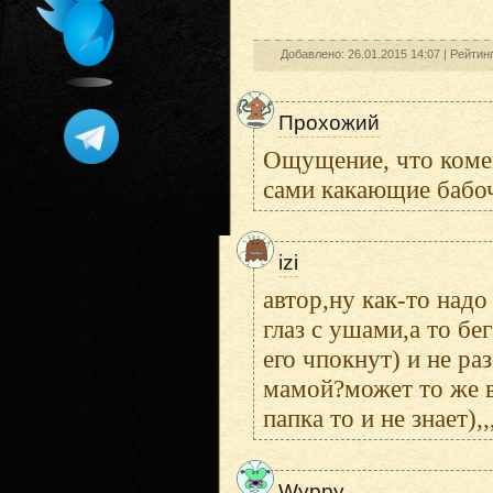
Добавлено: 26.01.2015 14:07 |
Рейтин
Прохожий
Ощущение, что комен
сами какающие бабоч
izi
автор,ну как-то надо
глаз с ушами,а то бег
его чпокнут) и не раз
мамой?может то же в
папка то и не знает),,,
Wyppy