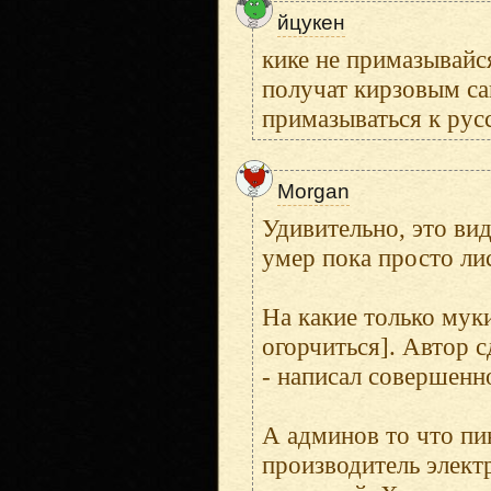
йцукен
кике не примазывайся
получат кирзовым са
примазываться к рус
Morgan
Удивительно, это вид
умер пока просто лис
На какие только муки
огорчиться]. Автор с
- написал совершенн
А админов то что пин
производитель элект