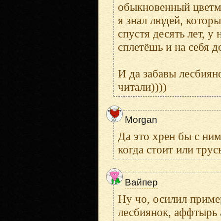
обыкновенный цветме
я знал людей, которы
спустя десять лет, у
сплетёшь и на себя 
И да забавы лесбиян
читали))))
Morgan
Да это хрен бы с ним
когда стоит или трус
Вайпер
Ну чо, осилил приме
лесбиянок, аффтырь 