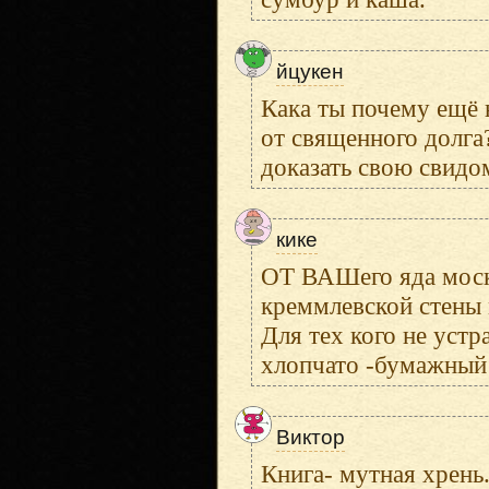
йцукен
Кака ты почему ещё 
от священного долга?
доказать свою свидо
кике
ОТ ВАШего яда москв
креммлевской стены 
Для тех кого не устр
хлопчато -бумажный 
Виктор
Книга- мутная хрень