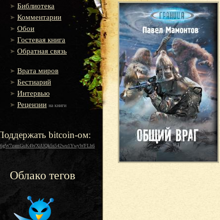
Библиотека
Комментарии
Обои
Гостевая книга
Обратная связь
Врата миров
Бестиарий
Интервью
Рецензии
на книги
Поддержать bitcoin-ом:
16gW7zamGuK4WXiUQk5s542wu1YwyWFLh6
Облако тегов