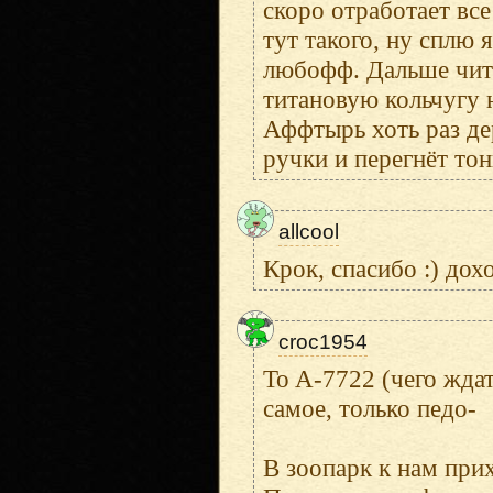
скоро отработает вс
тут такого, ну сплю я
любофф. Дальше чита
титановую кольчугу 
Аффтырь хоть раз де
ручки и перегнёт то
allcool
Крок, спасибо :) дох
croc1954
To A-7722 (чего ждат
самое, только педо-
В зоопарк к нам при