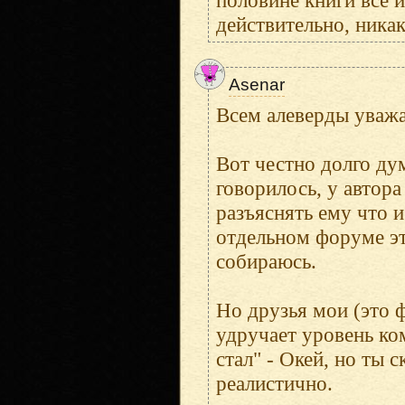
половине книги все 
действительно, никак
Asenar
Всем алеверды уваж
Вот честно долго дум
говорилось, у автор
разъяснять ему что и
отдельном форуме это
собираюсь.
Но друзья мои (это ф
удручает уровень ко
стал" - Окей, но ты 
реалистично.