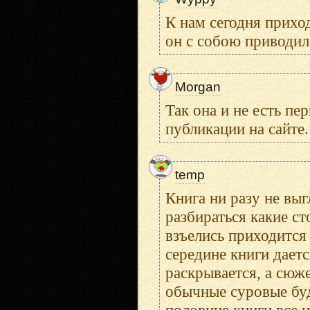
К нам сегодня прихо
он с собою приводил
Morgan
Так она и не есть пе
публикации на сайте.
temp
Книга ни разу не выг
разбираться какие ст
взъелись приходится 
середине книги дает
раскрывается, а сюже
обычные суровые буд