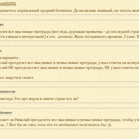
ved202081
деваетесь нормальный средний боевичек. Да несколько наивный, но читать мо
en
лев все мыслимые преграды (вот ведь дурацкая привычка - до последней стран
ся умным и интересным!) я это.. дочитал. Жаль потерянного времени. Гуано. 
o
а варианта :
колай преодолел все мыслимые и немыслимые преграды, узнал ответы на волн
колай НЕ преодолел все мыслимые и немыслимые преграды, НЕ узнал ответы н
хо закручен сюжет.
илопочтли
авсегда.Это про воров в законе серия что ли?
Бегемот
может ли Николай преодолеть все мыслимые и немыслимые преграды, чтобы уз
ы...? Вот бы не смог, хоть что-то необычное получилось бы:-))