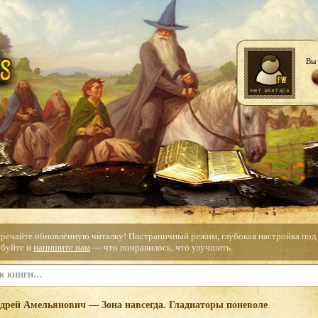
Вы 
тречайте обновлённую читалку! Постраничный режим, глубокая настройка под с
буйте и
напишите нам
— что понравилось, что улучшить.
дрей Амельянович — Зона навсегда. Гладиаторы поневоле