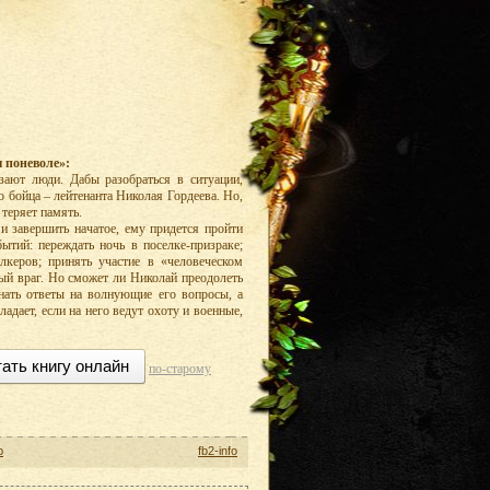
 поневоле»:
зают люди. Дабы разобраться в ситуации,
 бойца – лейтенанта Николая Гордеева. Но,
 теряет память.
и завершить начатое, ему придется пройти
ытий: переждать ночь в поселке-призраке;
лкеров; принять участие в «человеческом
тый враг. Но сможет ли Николай преодолеть
ать ответы на волнующие его вопросы, а
адает, если на него ведут охоту и военные,
ать книгу онлайн
по-старому
р
fb2-info