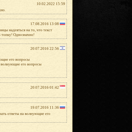
10.02.2022 15:59
жно.
17.08.2016 13:08
ицы надеяться на то, что текст
В топку! Однозначно!
20.07.2016 22:56
ующие его вопросы
а волнующие его вопросы
20.07.2016 01:42
19.07.2016 11:36
нать ответы на волнующие его