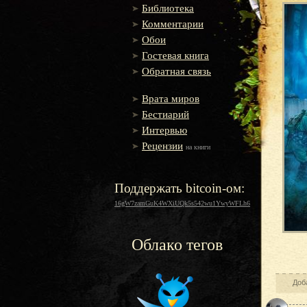
Библиотека
Комментарии
Обои
Гостевая книга
Обратная связь
Врата миров
Бестиарий
Интервью
Рецензии
на книги
Поддержать bitcoin-ом:
16gW7zamGuK4WXiUQk5s542wu1YwyWFLh6
Облако тегов
Доб