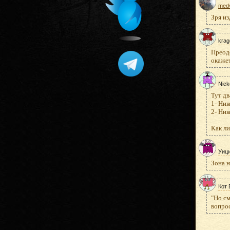
med
Зря из
krag
Преодо
окажет
Nick
Тут дв
1- Ни
2- Ни
Как ли
Уиц
Зона н
Кот 
"Но с
вопрос