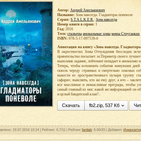
Автор:
Андрей Амельянович
Название:
Зона навсегда. Гладиаторы поневоле
Серия:
S.T.A.L.K.E.R.
:
Зона навсегда
Номер книги в серии:
1
Год:
2016
Теги:
сталкеры
аномальные зоны
миры Стругацких
ISBN:
978-5-17-097539-6
Аннотация на книгу «Зона навсегда. Гладиаторы
В окрестностях Зоны Отчуждения бесследно исче
правительство посылает за Периметр своего лучшего
выполнив задание, лейтенант попадает в аномалию и
Теперь, чтобы вспомнить события минувших дней 
сквозь череду странных и смертельно опасных соб
вывести из пространственного пузыря группу ста
сафари»; выяснить, кто же ему друг, а кто – закля
все мыслимые и немыслимые преграды, чтобы узн
самый главный из них: какой же информацией он обл
и целый бандитский клан?..
Скачать
fb2.zip, 537 Кб
Чит
авлено: 19.07.2016 10:24 |
Рейтинг:
6.7/11
| Рейтинг
fantlab
: 6.60/20
| Добавил:
Инквизито