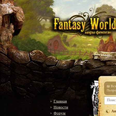
📖 Вс
Попро
Главная
Новости
Ан
Форум