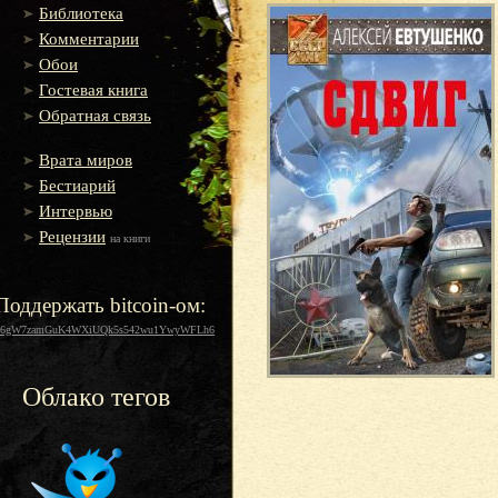
Библиотека
Комментарии
Обои
Гостевая книга
Обратная связь
Врата миров
Бестиарий
Интервью
Рецензии
на книги
Поддержать bitcoin-ом:
16gW7zamGuK4WXiUQk5s542wu1YwyWFLh6
Облако тегов