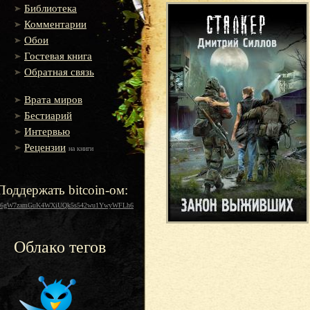
Библиотека
Комментарии
Обои
Гостевая книга
Обратная связь
Врата миров
Бестиарий
Интервью
Рецензии
на книги
Поддержать bitcoin-ом:
16gW7zamGuK4WXiUQk5s542wu1YwyWFLh6
Облако тегов