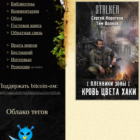
Библиотека
Комментарии
Обои
Гостевая книга
Обратная связь
Врата миров
Бестиарий
Интервью
Рецензии
на книги
Поддержать bitcoin-ом:
16gW7zamGuK4WXiUQk5s542wu1YwyWFLh6
Облако тегов