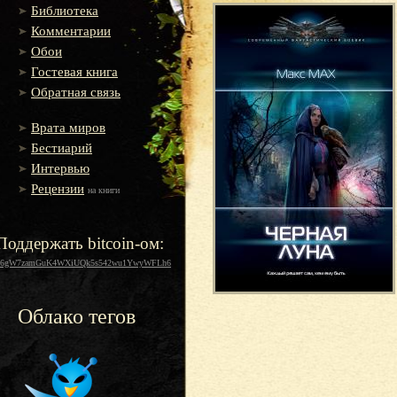
Библиотека
Комментарии
Обои
Гостевая книга
Обратная связь
Врата миров
Бестиарий
Интервью
Рецензии
на книги
Поддержать bitcoin-ом:
16gW7zamGuK4WXiUQk5s542wu1YwyWFLh6
Облако тегов