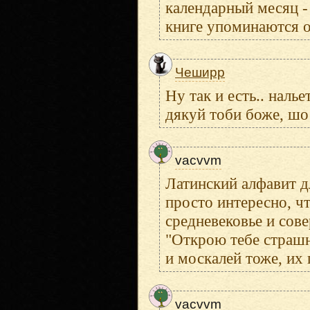
календарный месяц -
книге упоминаются о
Чеширр
Ну так и есть.. налье
дякуй тоби боже, шо
vacvvm
Латинский алфавит дл
просто интересно, чт
средневековье и сов
"Открою тебе страшн
и москалей тоже, их
vacvvm