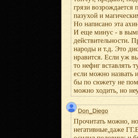
грязи возрождается п
пазухой и магически
Но написано эта ахи
И еще минус - в вы
действительности. П
народы и т.д. Это ди
нравится. Если уж в
то нефиг вставлять т
если можно назвать 
бы по сюжету не поме
можно ходить, но не
Don_Diego
Прочитать можно, но
негативные,даже ГГ.В
осилил половину и б