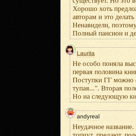
существует. Но это в
Хорошо хоть предлож
авторам и это делать
Ненавидели, поэтому
Полный пансион и де
Laurita
Не особо поняла выс
первая половина кни
Поступки ГГ можно о
тупая...". Вторая по
Но на следующую кни
andyreal
Неудачное название.
топчут, предают, под