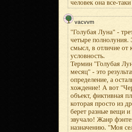
человек она все-таки
vacvvm
"Голубая Луна" - тр
четыре полнолуния. 
смысл, в отличие от 
условность.
Термин "Голубая Лун
месяц" - это результ
определение, а остал
хождение! А вот "Чер
объект, фиктивная пл
которая просто из д
берет разные вещи и 
звучало! Жанр фэнте
назначению. "Моя сел