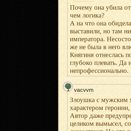
Почему она убила отц
чем логика?
А на что она обидела
выставили, но там ни
императора. Несосто
же не была в него вл
Княгиня отнеслась п
глубоко плевать. Да 
непрофессионально.
vacvvm
Злоушка с мужским х
характером героини,
Автор даже предупре
целиком вымысел, со