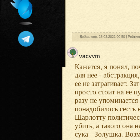
Добавлено: 28.03.2021 00:50 |
Рейтин
vacvvm
Кажется, я понял, по
для нее - абстракция
ее не затрагивает. За
просто стоит на ее 
разу не упоминается
понадобилось сесть н
Шарлотту политическ
убить, а такого она 
сука - Золушка. Воз