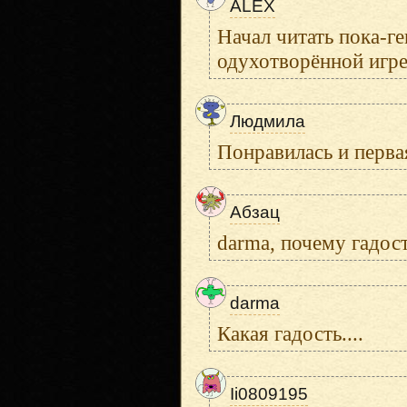
ALEX
Начал читать пока-г
одухотворённой игре 
Людмила
Понравилась и первая
Абзац
darma, почему гадост
darma
Какая гадость....
Ii0809195