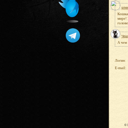
sme
Кошка,
мире! 
голове
Чеш
А чем 
Логин:
E-mail:
© 