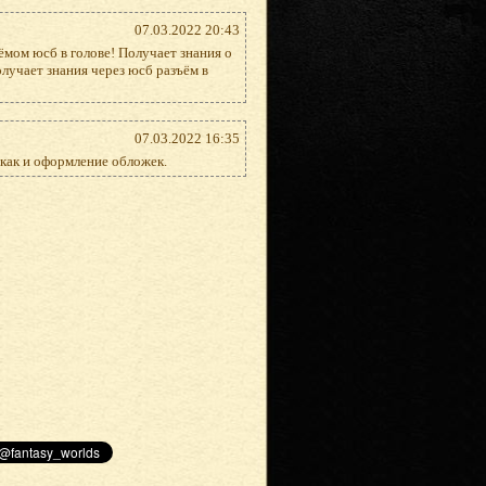
07.03.2022 20:43
ъёмом юсб в голове! Получает знания о
олучает знания через юсб разъём в
07.03.2022 16:35
 как и оформление обложек.