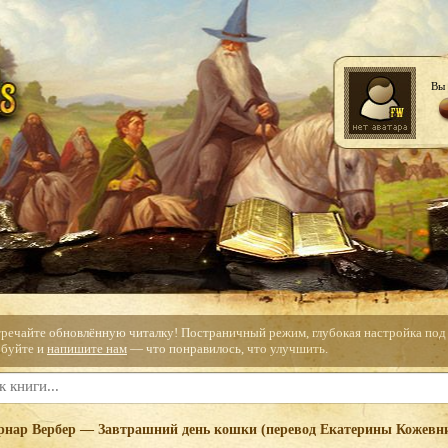
Вы 
тречайте обновлённую читалку! Постраничный режим, глубокая настройка под с
буйте и
напишите нам
— что понравилось, что улучшить.
рнар Вербер — Завтрашний день кошки (перевод Екатерины Кожевн