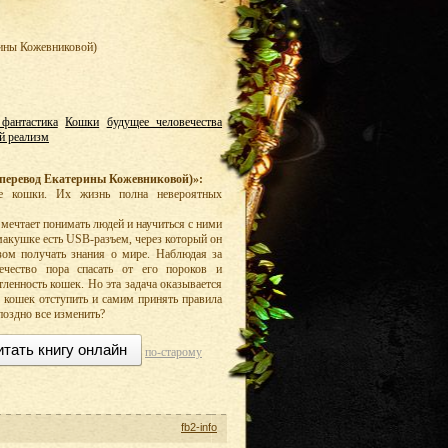
рины Кожевниковой)
 фантастика
Кошки
будущее человечества
й реализм
перевод Екатерины Кожевниковой)»:
ые кошки. Их жизнь полна невероятных
 мечтает понимать людей и научиться с ними
 макушке есть USB-разъем, через который он
ом получать знания о мире. Наблюдая за
ечество пора спасать от его пороков и
ленность кошек. Но эта задача оказывается
я кошек отступить и самим принять правила
поздно все изменить?
итать книгу онлайн
по-старому
fb2-info