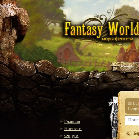
📖 Вс
Попро
Главная
Новости
Бе
Форум