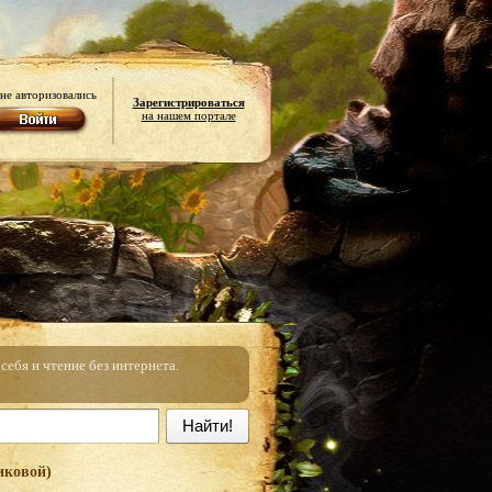
не авторизовались
Зарегистрироваться
на нашем портале
ебя и чтение без интернета.
Найти!
иковой)