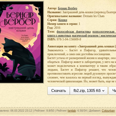
Автор:
Бернар Вербер
Название:
Завтрашний день кошки (перевод Екате
Оригинальное название:
Demain les Chats
Серия:
Кошки
Номер книги в серии:
1
Год:
2016
Теги:
философская фантастика
психологическая
книги о животных
магический реализм / мистически
ISBN:
978-5-04-156609-8
Аннотация на книгу «Завтрашний день кошки (
Знакомьтесь – Бастет и Пифагор, удивительн
приключений, а сами они достойны восхищения.
Бастет устала от размеренной жизни в квартире, она
общаться. Пифагор живет в лаборатории, у него на
может подключаться к компьютеру и таким образ
людьми, Бастет и Пифагор решают, что челов
противопоставить агрессии людей духовную просвет
сложнее, чем казалось на первый взгляд, вынужда
человеческой цивилизации. Но, может быть, еще не 
Скачать
fb2.zip, 1305 Кб
Ч
авлено: 06.03.2022 23:12 |
Рейтинг:
8.8/50
| Рейтинг
fantlab
: 6.50/34
| Добавил:
Colourban