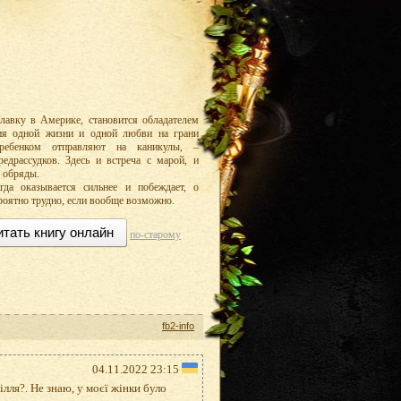
лавку в Америке, становится обладателем
рия одной жизни и одной любви на грани
 ребенком отправляют на каникулы, –
редрассудков. Здесь и встреча с марой, и
е обряды.
да оказывается сильнее и побеждает, о
роятно трудно, если вообще возможно.
итать книгу онлайн
по-старому
fb2-info
04.11.2022 23:15
ілля?. Не знаю, у моєї жінки було