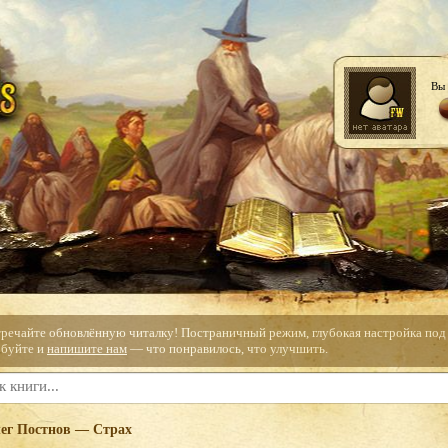
Вы 
тречайте обновлённую читалку! Постраничный режим, глубокая настройка под с
буйте и
напишите нам
— что понравилось, что улучшить.
ег Постнов — Страх