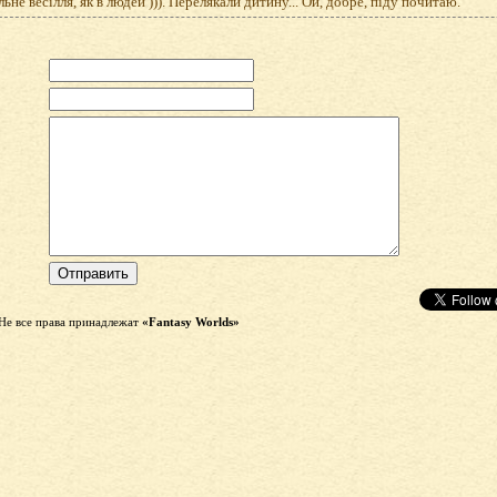
ьне весілля, як в людей ))). Перелякали дитину... Ой, добре, піду почитаю.
Не все права принадлежат
«Fantasy Worlds»