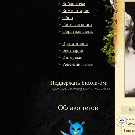
Библиотека
Комментарии
Обои
Гостевая книга
Обратная связь
Врата миров
Бестиарий
Интервью
Рецензии
на книги
Поддержать bitcoin-ом:
16gW7zamGuK4WXiUQk5s542wu1YwyWFLh6
Облако тегов
Доба
Alex
І що ж