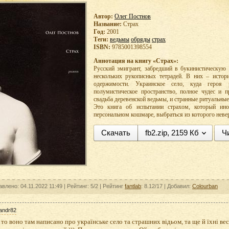
Автор:
Олег Постнов
Название:
Страх
Год:
2001
Теги:
ведьмы
обряды
страх
ISBN:
9785001398554
Аннотация на книгу «Страх»:
Русский эмигрант, забредший в букинистическую 
нескольких рукописных тетрадей. В них – исто
одержимости. Украинское село, куда героя
полумистическое пространство, полное чудес и п
свадьба деревенской ведьмы, и странные ритуальны
Это книга об испытании страхом, который иног
персональном кошмаре, выбраться из которого неве
Скачать
fb2.zip, 2159 Кб
Ч
влено: 04.11.2022 11:49 |
Рейтинг:
5/2
| Рейтинг
fantlab
: 8.12/17
| Добавил:
Colourban
andr82
 то воно там написано про українське село та страшних відьом, та ще й їхні вес