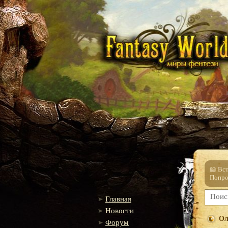
📖 Вс
Попро
Главная
Новости
Ол
Форум