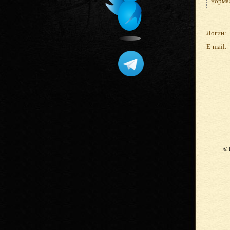
нормал
Логин:
E-mail:
© 