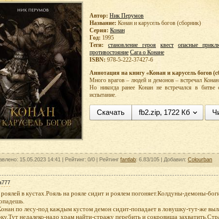
Автор:
Ник Перумов
Название:
Конан и карусель богов (сборник)
Серия:
Конан
Год:
1995
Теги:
становление героя
квест
опасные прикл
противостояние
Сага о Конане
ISBN:
978-5-222-37427-6
Аннотация на книгу «Конан и карусель богов (с
Много врагов – людей и демонов – встречал Конан
Но никогда ранее Конан не встречался в битве 
испытание.
Скачать
fb2.zip, 1722 Кб
Ч
авлено: 15.05.2023 14:41 |
Рейтинг: 0/0
| Рейтинг
fantlab
: 6.83/105
| Добавил:
Colourban
a777
роялей в кустах.Рояль на рояле сидит и роялем погоняет.Колдуны-демоны-бог
попадешь.
онан по лесу-под каждым кустом демон сидит-попадает в ловушку-тут-же выла
ку.Тут недалеко-надо храм найти-стражу перебить и сокровища захватить.Ст