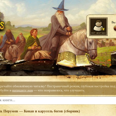
Вы 
тречайте обновлённую читалку! Постраничный режим, глубокая настройка под с
буйте и
напишите нам
— что понравилось, что улучшить.
к Перумов — Конан и карусель богов (сборник)