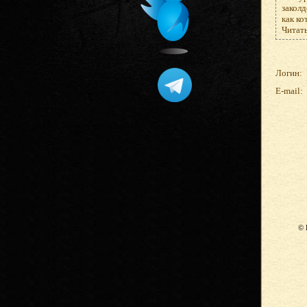
закол
как ко
Читать
Логин:
E-mail:
© 