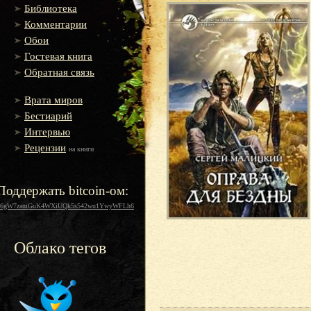
Библиотека
Комментарии
Обои
Гостевая книга
Обратная связь
Врата миров
Бестиарий
Интервью
Рецензии
на книги
Поддержать bitcoin-ом:
16gW7zamGuK4WXiUQk5s542wu1YwyWFLh6
Облако тегов