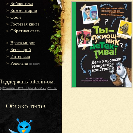
Библиотека
Комментарии
Обои
Гостевая книга
Обратная связь
Врата миров
Бестиарий
Интервью
Рецензии
на книги
Поддержать bitcoin-ом:
16gW7zamGuK4WXiUQk5s542wu1YwyWFLh6
Облако тегов