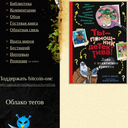
Библиотека
Комментарии
Обои
Гостевая книга
Обратная связь
Врата миров
Бестиарий
Интервью
Рецензии
на книги
Поддержать bitcoin-ом:
16gW7zamGuK4WXiUQk5s542wu1YwyWFLh6
Облако тегов