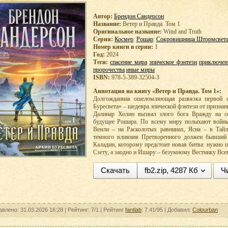
Автор:
Брендон Сандерсон
Название:
Ветер и Правда. Том 1
Оригинальное название:
Wind and Truth
Серия:
Космер
:
Рошар
:
Сокровищница Штормсвет
Номер книги в серии:
1
Год:
2024
Теги:
спасение мира
эпическое фэнтези
приключен
пророчества
иные миры
ISBN:
978-5-389-32504-3
Аннотация на книгу «Ветер и Правда. Том 1»:
Долгожданная ошеломляющая развязка первой с
Буресвета» – шедевра эпической фэнтези от признан
Далинар Холин вызвал злого бога Вражду на со
будущее Рошара. По всему миру полыхают войны
Венли – на Расколотых равнинах, Ясна – в Тайл
темного влияния Претворенного должен бывший 
Каладин, которому предстоит новая битва: нужно 
Сзету, а заодно и Ишару – безумному Вестнику Вс
Скачать
fb2.zip, 4287 Кб
Ч
авлено: 31.03.2026 16:28 |
Рейтинг:
7/1
| Рейтинг
fantlab
: 7.41/95
| Добавил:
Colourban