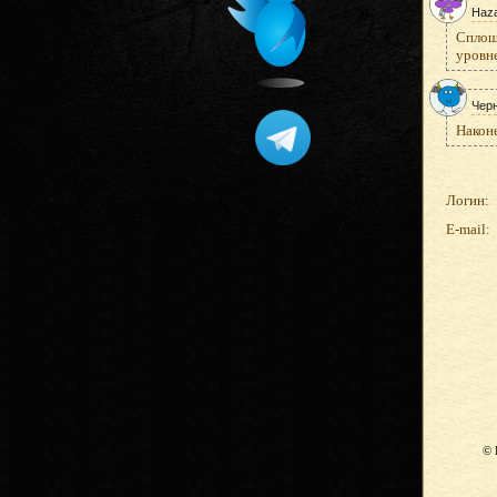
Haz
Сплош
уровне
Чер
Наконе
Логин:
E-mail:
© 