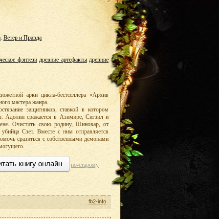
а
:
Ветер и Правда
ческое фэнтези
древние артефакты
древние
южетной арки цикла-бестселлера «Архив
ного мастера жанра.
стязание защитников, ставкой в котором
: Адолин сражается в Азимире, Сигзил и
ене. Очистить свою родину, Шиновар, от
убийца Сзет. Вместе с ним отправляется
помочь сразиться с собственными демонами
емогущего.
итать книгу онлайн
по-старому
fb2-info