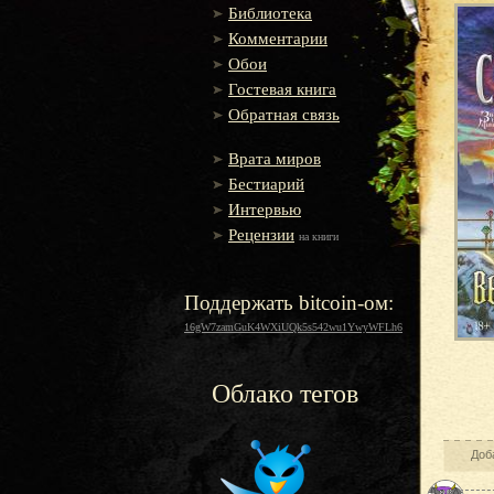
Библиотека
Комментарии
Обои
Гостевая книга
Обратная связь
Врата миров
Бестиарий
Интервью
Рецензии
на книги
Поддержать bitcoin-ом:
16gW7zamGuK4WXiUQk5s542wu1YwyWFLh6
Облако тегов
Доб