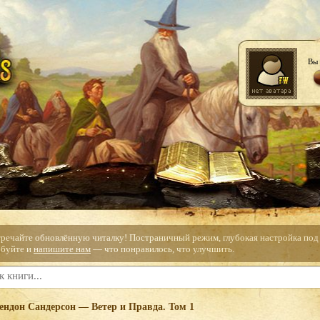
Вы 
тречайте обновлённую читалку! Постраничный режим, глубокая настройка под с
буйте и
напишите нам
— что понравилось, что улучшить.
ендон Сандерсон — Ветер и Правда. Том 1