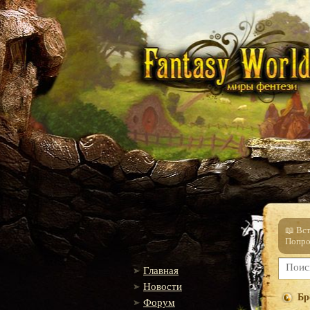
📖 Вс
Попро
Главная
Новости
Бр
Форум