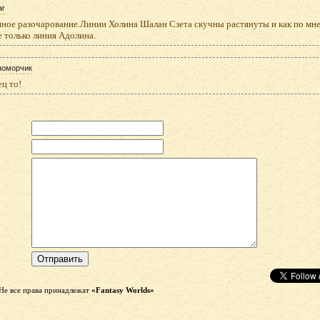
ar
ное разочарование.Линии Холина Шалан Сзета скучны растянуты и как по мн
 только линия Адолина.
номорчик
ц то!
Не все права принадлежат
«Fantasy Worlds»