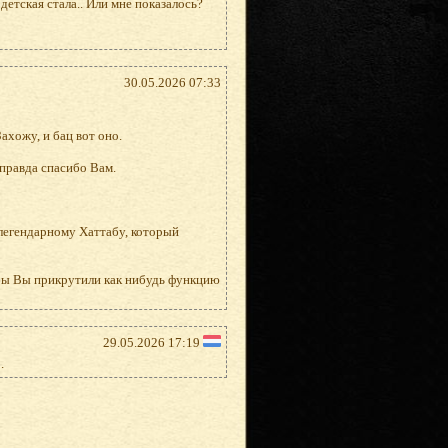
етская стала.. Или мне показалось?
30.05.2026 07:33
ахожу, и бац вот оно.
 правда спасибо Вам.
 легендарному Хаттабу, который
 бы Вы прикрутили как нибудь функцию
29.05.2026 17:19
.