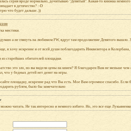
лась серия вроде нормально, дочитываю "Девятый". Какая-то книжка немного д
впадает в детячество? :-D
рю что будет дальше..))
tzzow
ка мистики.
думаю а не глянуть на любимом FW, вдруг там продолжение Девятого вышло. З
ще, я хочу искренне и от всей души поблагодарить Инквизитора и Колорбана,
н из старейших обитателей площадки.
атство это зло, но вы видели цены на книги? Я благодарен Вам не меньше чем
л, что у бедных детей нет денег на игры.
осайте площадку, искренне рад что Вы есть. Мое Вам огромное спасибо. Если
годарить рублем, было бы замечательно
r
можно читать. Не так интересно и немного избито. Но, это все еще Лукьяненко