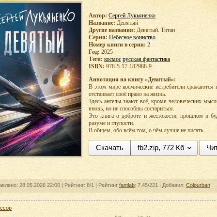
Автор:
Сергей Лукьяненко
Название:
Девятый
Другие названия:
Девятый. Титан
Серия:
Небесное воинство
Номер книги в серии:
2
Год:
2025
Теги:
космос
русская фантастика
ISBN:
978-5-17-182988-9
Аннотация на книгу «Девятый»:
В этом мире космические истребители сражаются н
отстаивает своё право на жизнь.
Здесь ангелы знают всё, кроме человеческих мыс
вновь, но не способны состариться.
Это книга о доброте и жестокости, прошлом и бу
разуме и глупости.
В общем, обо всём том, о чём лучше не писать.
Скачать
fb2.zip, 772 Кб
Чи
авлено: 28.05.2026 22:00 |
Рейтинг:
8/1
| Рейтинг
fantlab
: 7.45/221
| Добавил:
Colourban
ессор