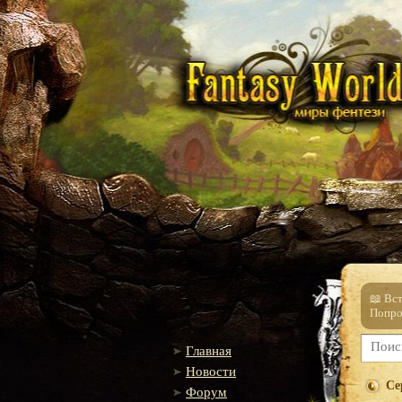
📖 Вс
Попро
Главная
Новости
Се
Форум