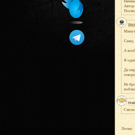
Начина
Автор 
Посмот
Wer
Минут
Сижу, 
А вооб
Я оди
Да пир
говори
Не бр
побла
Hrab
Смело 
Логин: