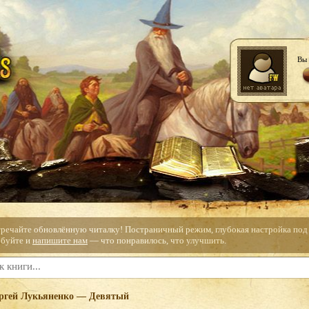
Вы 
тречайте обновлённую читалку! Постраничный режим, глубокая настройка под с
буйте и
напишите нам
— что понравилось, что улучшить.
ргей Лукьяненко — Девятый