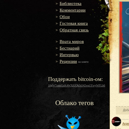
Библиотека
Комментарии
Обои
Гостевая книга
Обратная связь
Врата миров
Бестиарий
Интервью
Рецензии
на книги
Поддержать bitcoin-ом:
16gW7zamGuK4WXiUQk5s542wu1YwyWFLh6
Облако тегов
Доб
Агр