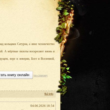
ад кольцами Сатурна, а иное человечество
лей. А мёртвые пилоты воскресают вновь и
дущем, вере и неверии, Боге и Вселенной,
тать книгу онлайн
по-старому
fb2-info
04.06.2026 18:54