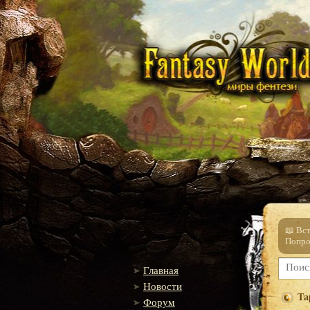
📖 Вс
Попро
Главная
Новости
Та
Форум