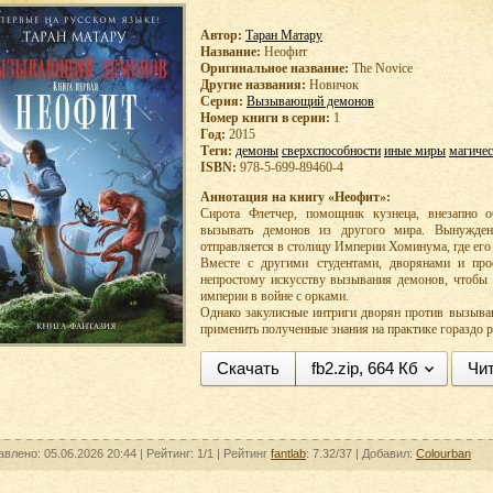
Автор:
Таран Матару
Название:
Неофит
Оригинальное название:
The Novice
Другие названия:
Новичок
Серия:
Вызывающий демонов
Номер книги в серии:
1
Год:
2015
Теги:
демоны
сверхспособности
иные миры
магичес
ISBN:
978-5-699-89460-4
Аннотация на книгу «Неофит»:
Сирота Флетчер, помощник кузнеца, внезапно о
вызывать демонов из другого мира. Вынужде
отправляется в столицу Империи Хоминума, где ег
Вместе с другими студентами, дворянами и про
непростому искусству вызывания демонов, чтобы
империи в войне с орками.
Однако закулисные интриги дворян против вызыв
применить полученные знания на практике гораздо р
Скачать
fb2.zip, 664 Кб
Чит
авлено: 05.06.2026 20:44 |
Рейтинг:
1/1
| Рейтинг
fantlab
: 7.32/37
| Добавил:
Colourban