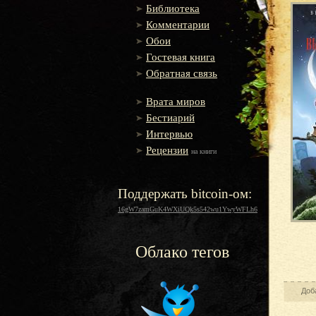
Библиотека
Комментарии
Обои
Гостевая книга
Обратная связь
Врата миров
Бестиарий
Интервью
Рецензии
на книги
Поддержать bitcoin-ом:
16gW7zamGuK4WXiUQk5s542wu1YwyWFLh6
Облако тегов
Доб