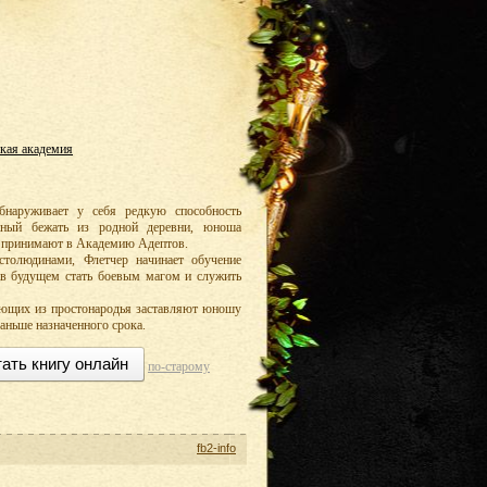
кая академия
бнаруживает у себя редкую способность
нный бежать из родной деревни, юноша
о принимают в Академию Адептов.
столюдинами, Флетчер начинает обучение
 в будущем стать боевым магом и служить
ающих из простонародья заставляют юношу
аньше назначенного срока.
ать книгу онлайн
по-старому
fb2-info