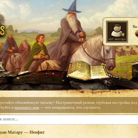
Вы 
тречайте обновлённую читалку! Постраничный режим, глубокая настройка под с
буйте и
напишите нам
— что понравилось, что улучшить.
ран Матару — Неофит