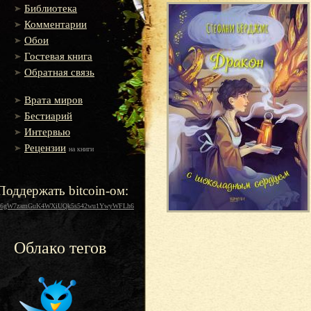
Библиотека
Комментарии
Обои
Гостевая книга
Обратная связь
Врата миров
Бестиарий
Интервью
Рецензии
на книги
Поддержать bitcoin-ом:
16gW7zamGuK4WXiUQk5s542wu1YwyWFLh6
Облако тегов