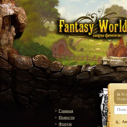
📖 Вс
Попро
Главная
Новости
Ан
Форум