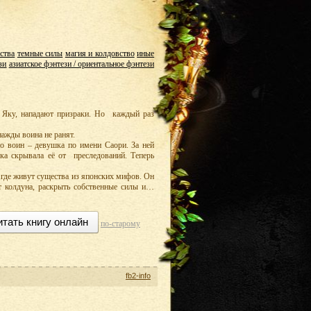
ства
темные силы
магия и колдовство
иные
зи
азиатское фэнтези / ориентальное фэнтези
 Яку, нападают призраки. Но каждый раз
нажды воина не ранят.
то воин – девушка по имени Саори. За ней
ка скрывала её от преследований. Теперь
 где живут существа из японских мифов. Он
т колдуна, раскрыть собственные силы и…
итать книгу онлайн
по-старому
fb2-info