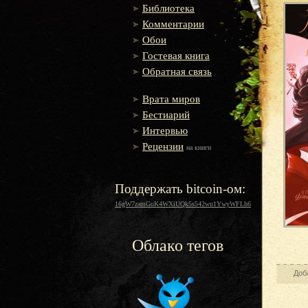
Библиотека
Комментарии
Обои
Гостевая книга
Обратная связь
Врата миров
Бестиарий
Интервью
Рецензии
на книги
Поддержать bitcoin-ом:
16gW7zamGuK4WXiUQk5s542wu1YwyWFLh6
Облако тегов
Доб