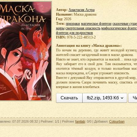
Автор:
Анастасия Астра
Название:
Маска дракона
Год:
2026
Теги:
призраки
магическое фэнтези
сказочные суще
миры
смертельная опасность
мифологическое фэнте
фэнтези для подростков
ISBN:
978-5-222-48513-2
Аннотация на книгу «Маска дракона»:
По ночам на деревню, где живёт молодой кузнец
жителей спасает загадочный воин в маске дракона.
Никто не знает, кто скрывается за маской… пока од
Яку забирает его в свой дом. Там оказывается, ч
охотится тёмный колдун, и только волшебная мас
маска повреждена, и Саори угрожает опасность.
Вместе с девушкой Яку отправляется в другой мир,
должен помочь Саори починить маску, спастись о
впервые в жизни влюбиться.
Скачать
fb2.zip, 1493 Кб
Ч
авлено: 07.07.2026 08:32 |
Рейтинг:
1/1
| Рейтинг
fantlab
: 0/0
| Добавил:
Colourban