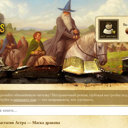
Вы 
тречайте обновлённую читалку! Постраничный режим, глубокая настройка под с
буйте и
напишите нам
— что понравилось, что улучшить.
астасия Астра — Маска дракона