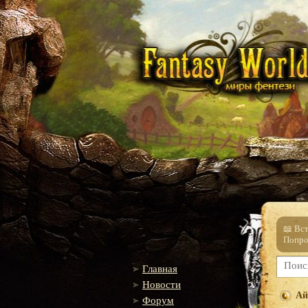
📖 Вс
Попро
Главная
Новости
Ай
Форум