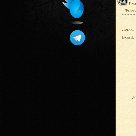
Инк
Файл 
Логин:
E-mail:
© 