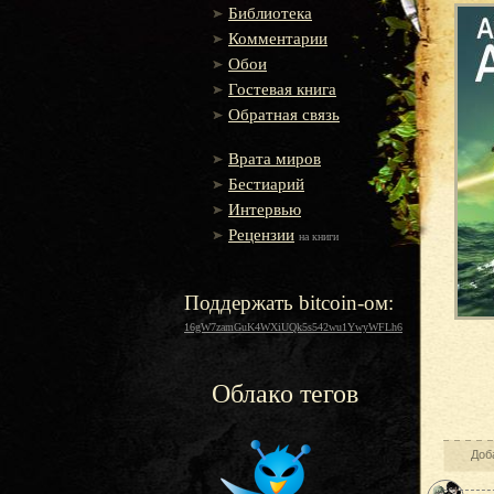
Библиотека
Комментарии
Обои
Гостевая книга
Обратная связь
Врата миров
Бестиарий
Интервью
Рецензии
на книги
Поддержать bitcoin-ом:
16gW7zamGuK4WXiUQk5s542wu1YwyWFLh6
Облако тегов
Доб