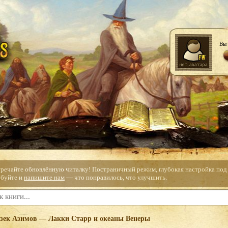
Вы 
тречайте обновлённую читалку! Постраничный режим, глубокая настройка под с
буйте и
напишите нам
— что понравилось, что улучшить.
зек Азимов — Лакки Старр и океаны Венеры