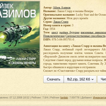
Автор:
Айзек Азимов
Название:
Лакки Старр и океаны Венеры
Оригинальное название:
Lucky Starr and the Ocean
Другие названия:
Меж двух времён
Серия:
Лакки Старр
Номер книги в серии:
3
Год:
1954
Теги:
квест
далёкое будущее
внеземные цивилиза
Приключенческое
Сверхъестественные способности,
ISBN:
978-5-04-095791-0
Аннотация на книгу «Лакки Старр и океаны В
Лакки Старр, любимый герой легендарного Айз
расследовать получение взяток членом Совета.
«Верзилой» Джонсом смело летит на покрытую оке
Следствие ставит перед друзьями новые вопросы.
города, таинственно теряют память. Советник Лу Э
быстро обвинили в коррупции и отстранили.
Сможет ли «Счастливчик» Старр раскрыть все тайны
Скачать
fb2.zip, 162 Кб
Чи
авлено: 07.12.2008 18:52 |
Рейтинг:
7.8/4
| Рейтинг
fantlab
: 7.00/778
| Добавил:
Инквизито