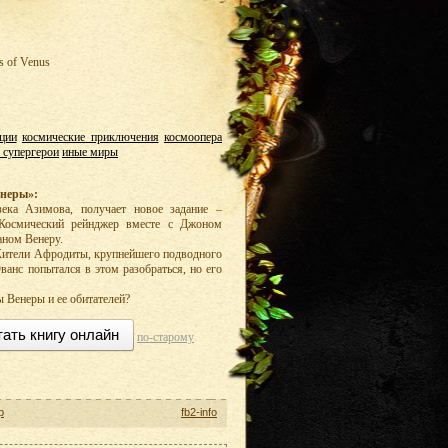
s of Venus
ции
космические приключения
космоопера
 супергерои
иные миры
енеры»:
ека Азимова, получает новое задание –
 Космический рейнджер вместе с Джоном
аном Венеру.
 Жители Афродиты, крупнейшего подводного
ванс попытался в этом разобраться, но его
 Венеры и ее обитателей?
тать книгу онлайн
по-старому
р
fb2-info